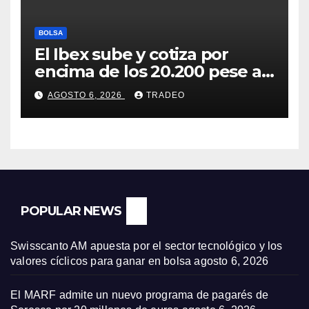
BOLSA
El Ibex sube y cotiza por
encima de los 20.200 pese al
‘sell off’ de la tecnología
AGOSTO 6, 2026
TRADEO
POPULAR NEWS
Swisscanto AM apuesta por el sector tecnológico y los
valores cíclicos para ganar en bolsa
agosto 6, 2026
El MARF admite un nuevo programa de pagarés de