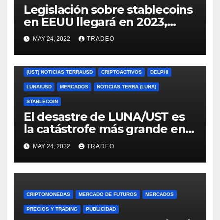
Legislación sobre stablecoins
en EEUU llegará en 2023,
según Blockchain Association
MAY 24, 2022
TRADEO
(UST) NOTICIAS TERRAUSD
CRIPTOACTIVOS
DELPHI
LUNA/USD
MERCADOS
NOTICIAS TERRA (LUNA)
STABLECOIN
El desastre de LUNA/UST es
la catástrofe más grande en
cripto desde Mt. Gox, señala
MAY 24, 2022
TRADEO
Delphi
CRIPTOMONEDAS
MERCADO DE FUTUROS
MERCADOS
PRECIOS Y TRADING
PUBLICIDAD