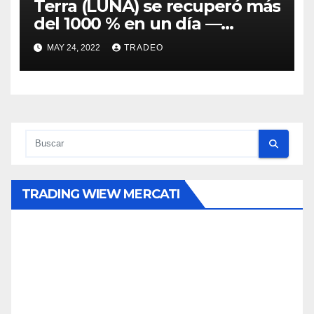
Terra (LUNA) se recuperó más
del 1000 % en un día —
¿Tienen los inversionistas
MAY 24, 2022
TRADEO
esperanza?
TRADING WIEW MERCATI