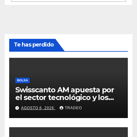
Te has perdido
BOLSA
Swisscanto AM apuesta por
el sector tecnológico y los
valores cíclicos para ganar en
AGOSTO 6, 2026
TRADEO
bolsa