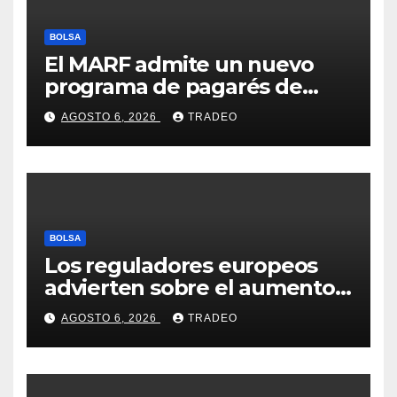
BOLSA
El MARF admite un nuevo
programa de pagarés de
Seresco por 20 millones de
AGOSTO 6, 2026
TRADEO
euros
BOLSA
Los reguladores europeos
advierten sobre el aumento
del fraude con criptos tras la
AGOSTO 6, 2026
TRADEO
llegada de MiCA