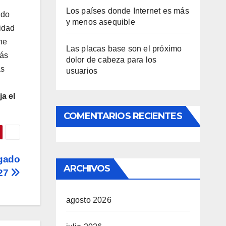
Los países donde Internet es más
ndo
y menos asequible
lidad
ne
Las placas base son el próximo
más
dolor de cabeza para los
as
usuarios
ja el
COMENTARIOS RECIENTES
egado
ARCHIVOS
027
agosto 2026