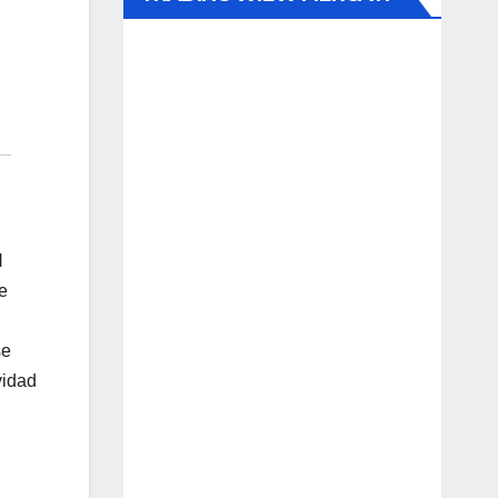
l
e
se
vidad