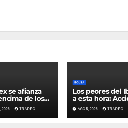
BOLSA
bex se afianza
Los peores del I
encima de los
a esta hora: Acc
00 puntos ante
(-1,30%) y Accion
, 2026
TRADEO
AGO 5, 2026
TRADEO
esperanzas
Energía (-0,96%)
re Ormuz