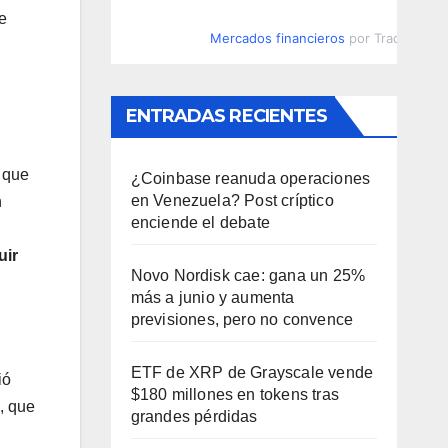
e
Mercados financieros
por TradingVie
ENTRADAS RECIENTES
 que
¿Coinbase reanuda operaciones
en Venezuela? Post críptico
n
enciende el debate
uir
Novo Nordisk cae: gana un 25%
más a junio y aumenta
previsiones, pero no convence
ETF de XRP de Grayscale vende
ió
$180 millones en tokens tras
, que
grandes pérdidas