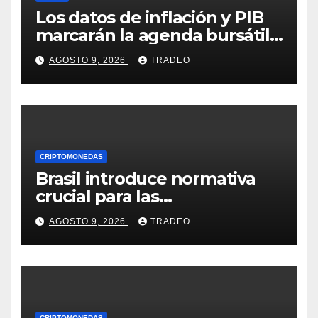
Los datos de inflación y PIB
marcarán la agenda bursátil
de la próxima semana
AGOSTO 9, 2026
TRADEO
CRIPTOMONEDAS
Brasil introduce normativa
crucial para las
criptomonedas: ¿Llegó el fin
AGOSTO 9, 2026
TRADEO
de las transferencias
instantáneas?
CRIPTOMONEDAS