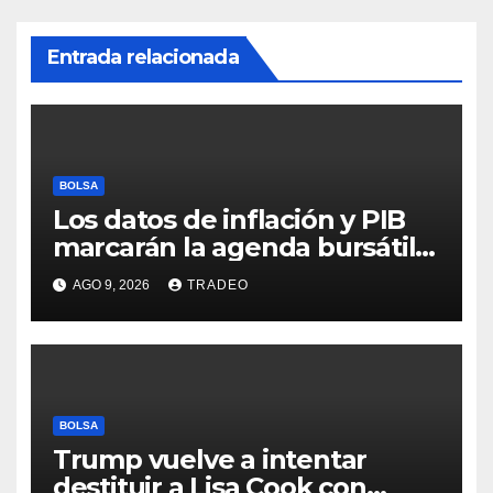
Entrada relacionada
BOLSA
Los datos de inflación y PIB
marcarán la agenda bursátil
de la próxima semana
AGO 9, 2026
TRADEO
BOLSA
Trump vuelve a intentar
destituir a Lisa Cook con