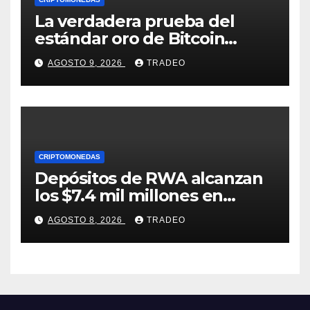
La verdadera prueba del
estándar oro de Bitcoin
apenas comienza en 2026
AGOSTO 9, 2026
TRADEO
CRIPTOMONEDAS
Depósitos de RWA alcanzan
los $7.4 mil millones en
medio de la caída de DeFi
AGOSTO 8, 2026
TRADEO