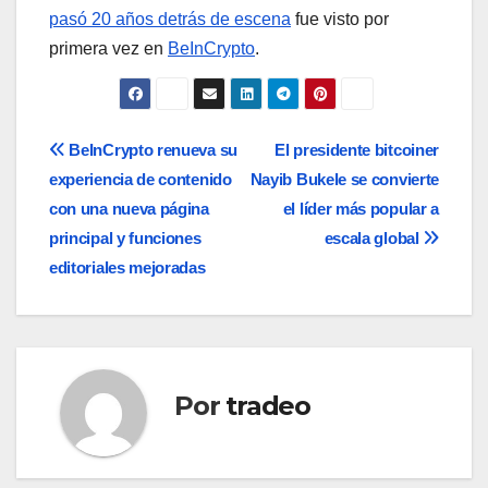
pasó 20 años detrás de escena
fue visto por
primera vez en
BeInCrypto
.
Navegación
BeInCrypto renueva su
El presidente bitcoiner
experiencia de contenido
Nayib Bukele se convierte
de
con una nueva página
el líder más popular a
entradas
principal y funciones
escala global
editoriales mejoradas
Por
tradeo