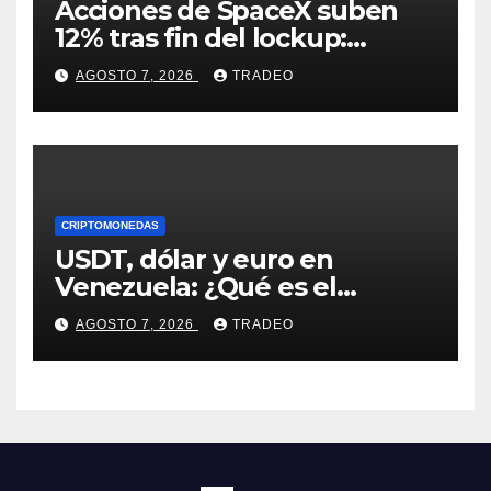
Acciones de SpaceX suben
12% tras fin del lockup:
¿Hasta dónde podrían llegar
AGOSTO 7, 2026
TRADEO
en agosto?
CRIPTOMONEDAS
USDT, dólar y euro en
Venezuela: ¿Qué es el
fenómeno “Rockets and
AGOSTO 7, 2026
TRADEO
Feathers”?