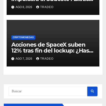
destaca United Overseas
AGO 8, 2026
TRADEO
Bank
CRIPTOMONEDAS
Acciones de SpaceX suben
12% tras fin del lockup: ¿Hasta
dónde podrían llegar en
AGO 7, 2026
TRADEO
agosto?