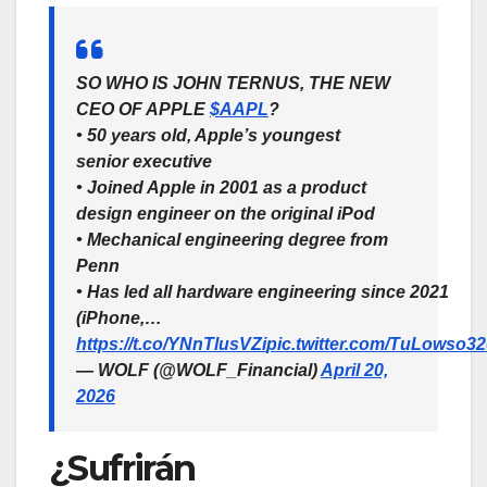
SO WHO IS JOHN TERNUS, THE NEW
CEO OF APPLE
$AAPL
?
• 50 years old, Apple’s youngest
senior executive
• Joined Apple in 2001 as a product
design engineer on the original iPod
• Mechanical engineering degree from
Penn
• Has led all hardware engineering since 2021
(iPhone,…
https://t.co/YNnTlusVZi
pic.twitter.com/TuLowso32
— WOLF (@WOLF_Financial)
April 20,
2026
¿Sufrirán