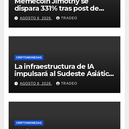
Memecoin Jimothy se
dispara 331% tras post de
Elon Musk sobre un
AGOSTO 8, 2026
TRADEO
mapache
CRIPTOMONEDAS
La infraestructura de IA
impulsará al Sudeste Asiático,
destaca United Overseas
AGOSTO 8, 2026
TRADEO
Bank
CRIPTOMONEDAS