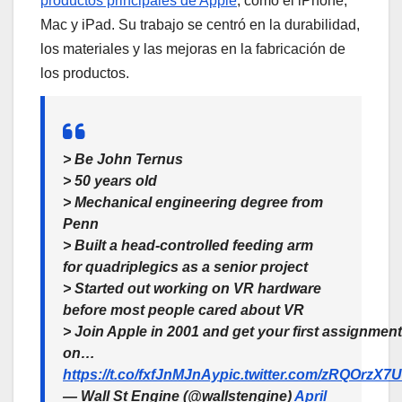
productos principales de Apple
, como el iPhone,
Mac y iPad. Su trabajo se centró en la durabilidad,
los materiales y las mejoras en la fabricación de
los productos.
> Be John Ternus
> 50 years old
> Mechanical engineering degree from
Penn
> Built a head-controlled feeding arm
for quadriplegics as a senior project
> Started out working on VR hardware
before most people cared about VR
> Join Apple in 2001 and get your first assignment
on…
https://t.co/fxfJnMJnAy
pic.twitter.com/zRQOrzX7
— Wall St Engine (@wallstengine)
April