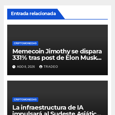
Entrada relacionada
CRIPTOMONEDAS
Memecoin Jimothy se dispara
331% tras post de Elon Musk
sobre un mapache
AGO 8, 2026
TRADEO
CRIPTOMONEDAS
La infraestructura de IA
impulsará al Sudeste Asiático,