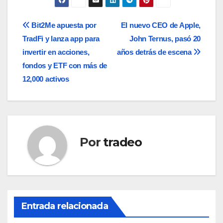
Navegación
Bit2Me apuesta por
El nuevo CEO de Apple,
TradFi y lanza app para
John Ternus, pasó 20
de
invertir en acciones,
años detrás de escena
entradas
fondos y ETF con más de
12,000 activos
Por
tradeo
Entrada relacionada