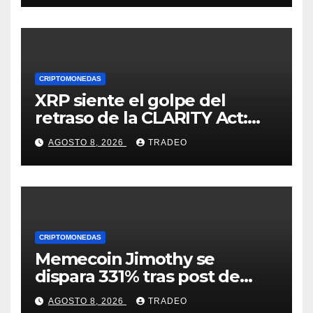
CRIPTOMONEDAS
XRP siente el golpe del
retraso de la CLARITY Act:
¿Podrá mantenerse por
AGOSTO 8, 2026
TRADEO
encima de $1?
CRIPTOMONEDAS
Memecoin Jimothy se
dispara 331% tras post de
Elon Musk sobre un
AGOSTO 8, 2026
TRADEO
mapache