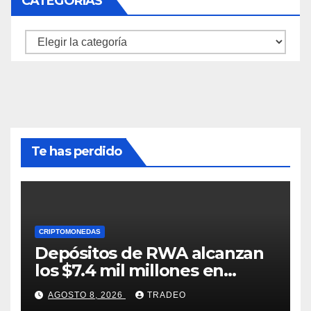
CATEGORÍAS
Categorías
Te has perdido
CRIPTOMONEDAS
Depósitos de RWA alcanzan
los $7.4 mil millones en
medio de la caída de DeFi
AGOSTO 8, 2026
TRADEO