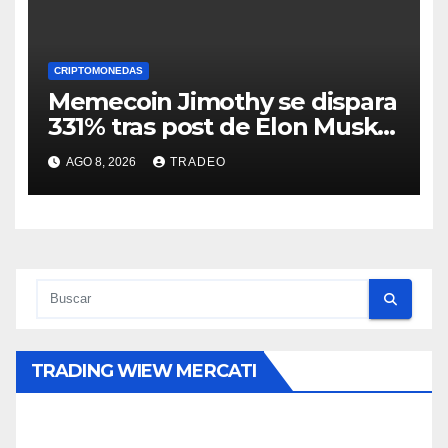
CRIPTOMONEDAS
Memecoin Jimothy se dispara
331% tras post de Elon Musk
sobre un mapache
AGO 8, 2026
TRADEO
TRADING WIEW MERCATI