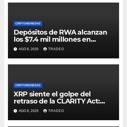
CRIPTOMONEDAS
Depósitos de RWA alcanzan
los $7.4 mil millones en
medio de la caída de DeFi
AGO 8, 2026
TRADEO
CRIPTOMONEDAS
XRP siente el golpe del
retraso de la CLARITY Act:
¿Podrá mantenerse por
AGO 8, 2026
TRADEO
encima de $1?