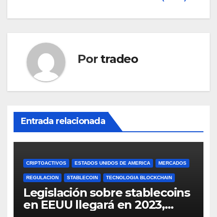
entradas
Por
tradeo
Entrada relacionada
CRIPTOACTIVOS
ESTADOS UNIDOS DE AMERICA
MERCADOS
REGULACION
STABLECOIN
TECNOLOGIA BLOCKCHAIN
Legislación sobre stablecoins
en EEUU llegará en 2023,
según Blockchain Association