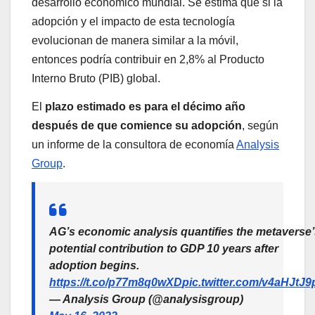
desarrollo económico mundial. Se estima que si la
adopción y el impacto de esta tecnología
evolucionan de manera similar a la móvil,
entonces podría contribuir en 2,8% al Producto
Interno Bruto (PIB) global.
El
plazo estimado es para el décimo año
después de que comience su adopción
, según
un informe de la consultora de economía
Analysis
Group
.
AG’s economic analysis quantifies the metaverse
potential contribution to GDP 10 years after
adoption begins.
https://t.co/p77m8q0wXD
pic.twitter.com/v4aHJtJ9
— Analysis Group (@analysisgroup)