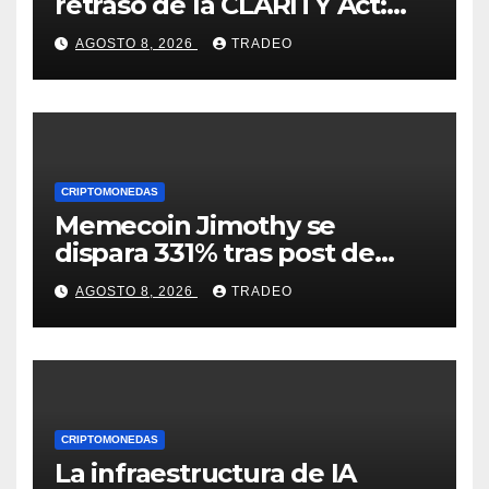
retraso de la CLARITY Act:
¿Podrá mantenerse por
AGOSTO 8, 2026
TRADEO
encima de $1?
CRIPTOMONEDAS
Memecoin Jimothy se
dispara 331% tras post de
Elon Musk sobre un
AGOSTO 8, 2026
TRADEO
mapache
CRIPTOMONEDAS
La infraestructura de IA