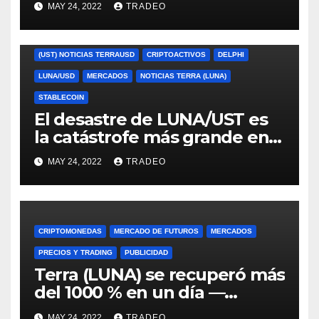
MAY 24, 2022
TRADEO
(UST) NOTICIAS TERRAUSD
CRIPTOACTIVOS
DELPHI
LUNA/USD
MERCADOS
NOTICIAS TERRA (LUNA)
STABLECOIN
El desastre de LUNA/UST es
la catástrofe más grande en
cripto desde Mt. Gox, señala
MAY 24, 2022
TRADEO
Delphi
CRIPTOMONEDAS
MERCADO DE FUTUROS
MERCADOS
PRECIOS Y TRADING
PUBLICIDAD
Terra (LUNA) se recuperó más
del 1000 % en un día —
¿Tienen los inversionistas
MAY 24, 2022
TRADEO