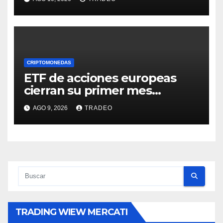
CRIPTOMONEDAS
ETF de acciones europeas
cierran su primer mes
positivo desde el inicio de la
AGO 9, 2026
TRADEO
guerra en Irán
TRADING WIEW MERCATI