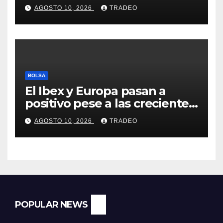
mes y se vuelve positiva en
AGOSTO 10, 2026
TRADEO
agosto
BOLSA
El Ibex y Europa pasan a
positivo pese a las crecientes
dudas sobre Oriente Medio
AGOSTO 10, 2026
TRADEO
POPULAR NEWS