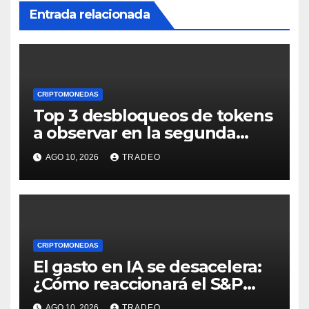
Entrada relacionada
CRIPTOMONEDAS
Top 3 desbloqueos de tokens
a observar en la segunda
semana de agosto de 2026
AGO 10, 2026
TRADEO
CRIPTOMONEDAS
El gasto en IA se desacelera:
¿Cómo reaccionará el S&P
500?
AGO 10, 2026
TRADEO