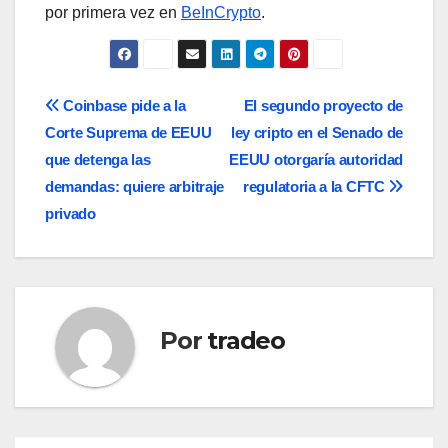
por primera vez en
BeInCrypto
.
Navegación
Coinbase pide a la
El segundo proyecto de
Corte Suprema de EEUU
ley cripto en el Senado de
de
que detenga las
EEUU otorgaría autoridad
entradas
demandas: quiere arbitraje
regulatoria a la CFTC
privado
Por
tradeo