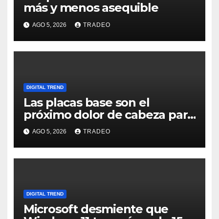
más y menos asequible
AGO 5, 2026
TRADEO
DIGITAL TREND
Las placas base son el
próximo dolor de cabeza para
los usuarios
AGO 5, 2026
TRADEO
DIGITAL TREND
Microsoft desmiente que