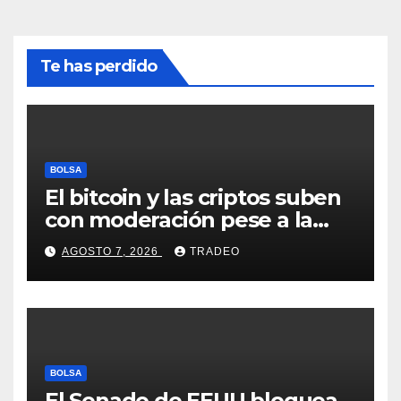
Te has perdido
BOLSA
El bitcoin y las criptos suben
con moderación pese a la
incertidumbre en Oriente
AGOSTO 7, 2026
TRADEO
Medio
BOLSA
El Senado de EEUU bloquea