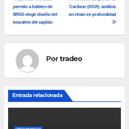
Navegación
permite a holders de
Cardano (ADA): análisis
de
$RSO elegir diseño del
on-chain en profundidad
entradas
brazalete del capitán
Por
tradeo
Entrada relacionada
CRIPTOMONEDAS