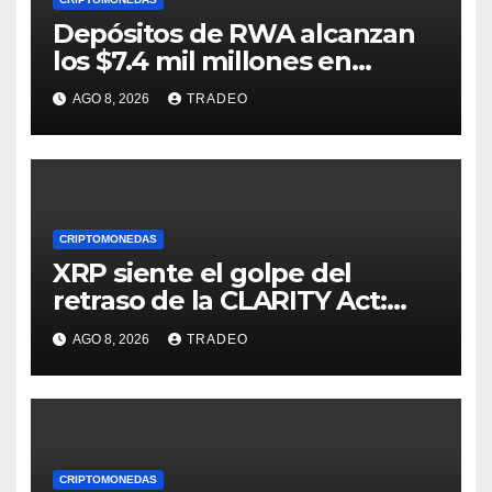
Depósitos de RWA alcanzan
los $7.4 mil millones en
medio de la caída de DeFi
AGO 8, 2026
TRADEO
CRIPTOMONEDAS
XRP siente el golpe del
retraso de la CLARITY Act:
¿Podrá mantenerse por
AGO 8, 2026
TRADEO
encima de $1?
CRIPTOMONEDAS