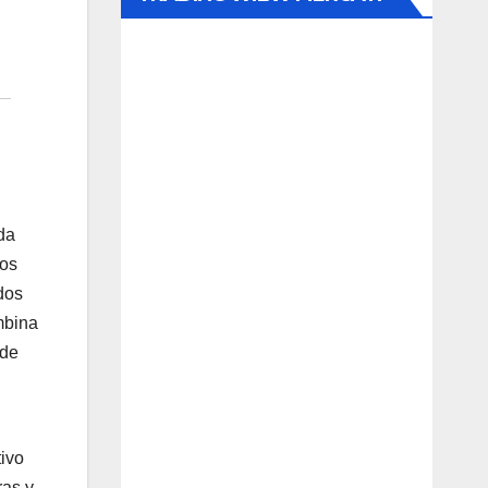
da
los
dos
mbina
 de
tivo
ras y