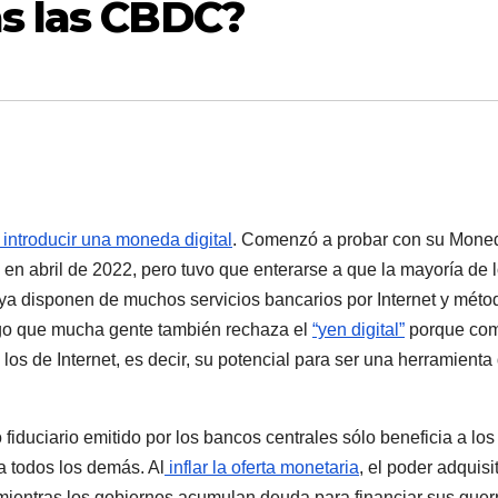
as las CBDC?
 introducir una moneda digital
. Comenzó a probar con su Mone
 en abril de 2022, pero tuvo que enterarse a que la mayoría de 
 ya disponen de muchos servicios bancarios por Internet y méto
ngo que mucha gente también rechaza el
“yen digital”
porque co
 los de Internet, es decir, su potencial para ser una herramienta
iduciario emitido por los bancos centrales sólo beneficia a los
a todos los demás. Al
inflar la oferta monetaria
, el poder adquisi
 mientras los gobiernos acumulan deuda para financiar sus guer