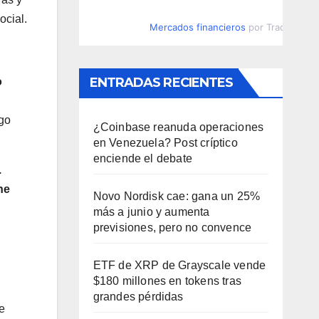
ocial.
Mercados financieros
por TradingVie
ENTRADAS RECIENTES
o
ago
¿Coinbase reanuda operaciones
en Venezuela? Post críptico
enciende el debate
.
ne
Novo Nordisk cae: gana un 25%
más a junio y aumenta
previsiones, pero no convence
ETF de XRP de Grayscale vende
$180 millones en tokens tras
grandes pérdidas
se