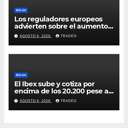
BOLSA
Los reguladores europeos
advierten sobre el aumento
del fraude con criptos tras la
AGOSTO 6, 2026
TRADEO
llegada de MiCA
BOLSA
El Ibex sube y cotiza por
encima de los 20.200 pese al
‘sell off’ de la tecnología
AGOSTO 6, 2026
TRADEO