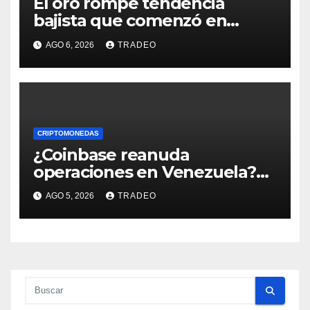
El oro rompe tendencia
bajista que comenzó en
enero de 2026, ¿qué sigue?
AGO 6, 2026
TRADEO
CRIPTOMONEDAS
¿Coinbase reanuda
operaciones en Venezuela?
Post críptico enciende el
AGO 5, 2026
TRADEO
debate