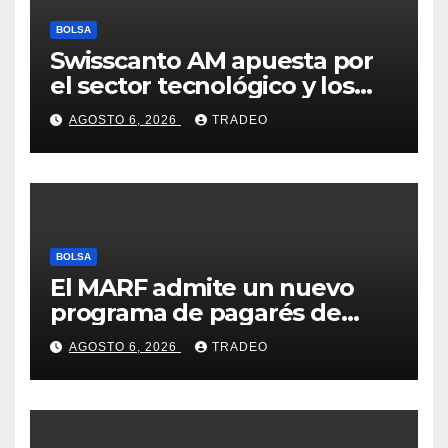
BOLSA
Swisscanto AM apuesta por
el sector tecnológico y los
valores cíclicos para ganar en
AGOSTO 6, 2026
TRADEO
bolsa
BOLSA
El MARF admite un nuevo
programa de pagarés de
Seresco por 20 millones de
AGOSTO 6, 2026
TRADEO
euros