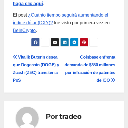
haga clic aquí
.
El post
¿Cuánto tiempo seguirá aumentando el
índice dólar (DXY)?
fue visto por primera vez en
BeInCrypto
.
Navegación
Vitalik Buterin desea
Coinbase enfrenta
que Dogecoin (DOGE) y
demanda de $350 millones
de
Zcash (ZEC) transiten a
por infracción de patentes
entradas
PoS
de ICO
Por
tradeo