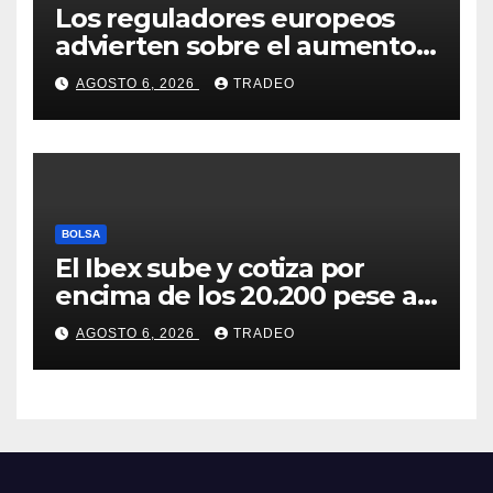
Los reguladores europeos
advierten sobre el aumento
del fraude con criptos tras la
AGOSTO 6, 2026
TRADEO
llegada de MiCA
BOLSA
El Ibex sube y cotiza por
encima de los 20.200 pese al
‘sell off’ de la tecnología
AGOSTO 6, 2026
TRADEO