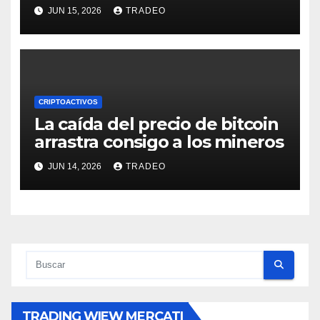
posible divergencia alcista»
JUN 15, 2026
TRADEO
CRIPTOACTIVOS
La caída del precio de bitcoin
arrastra consigo a los mineros
JUN 14, 2026
TRADEO
TRADING WIEW MERCATI