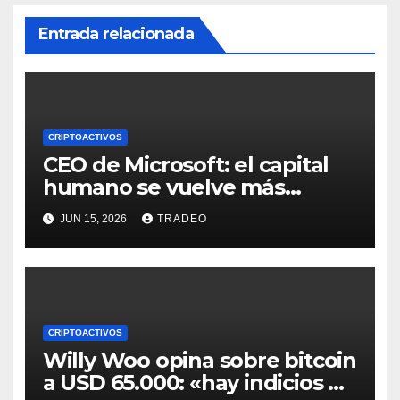
Entrada relacionada
CRIPTOACTIVOS
CEO de Microsoft: el capital
humano se vuelve más
valioso a medida que crece la
JUN 15, 2026
TRADEO
IA
CRIPTOACTIVOS
Willy Woo opina sobre bitcoin
a USD 65.000: «hay indicios de