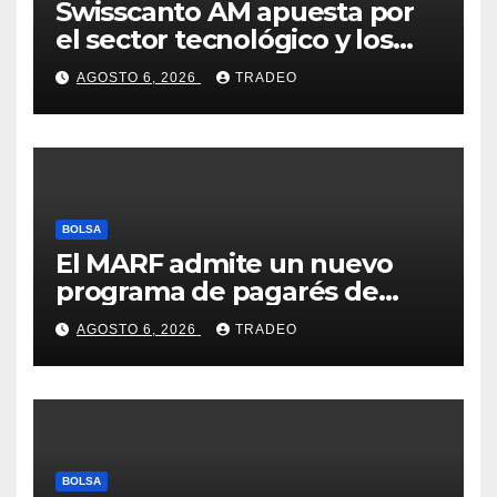
Swisscanto AM apuesta por
el sector tecnológico y los
valores cíclicos para ganar en
AGOSTO 6, 2026
TRADEO
bolsa
BOLSA
El MARF admite un nuevo
programa de pagarés de
Seresco por 20 millones de
AGOSTO 6, 2026
TRADEO
euros
BOLSA