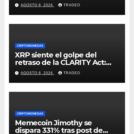
medio de la caída de DeFi
AGOSTO 8, 2026
TRADEO
CRIPTOMONEDAS
XRP siente el golpe del
retraso de la CLARITY Act:
¿Podrá mantenerse por
AGOSTO 8, 2026
TRADEO
encima de $1?
CRIPTOMONEDAS
Memecoin Jimothy se
dispara 331% tras post de