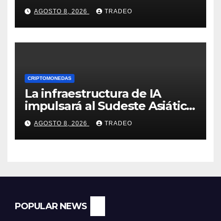
Elon Musk sobre un
AGOSTO 8, 2026
TRADEO
mapache
CRIPTOMONEDAS
La infraestructura de IA
impulsará al Sudeste Asiático,
destaca United Overseas
AGOSTO 8, 2026
TRADEO
Bank
POPULAR NEWS