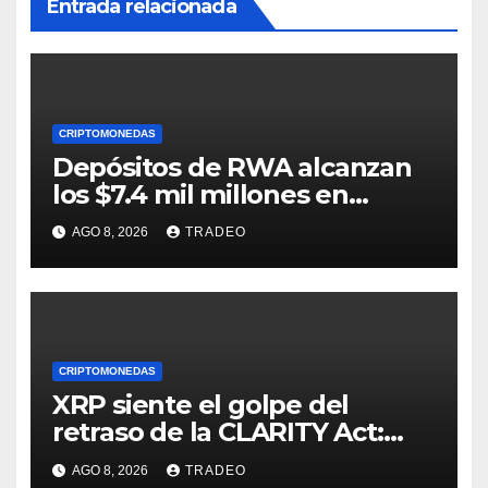
Entrada relacionada
CRIPTOMONEDAS
Depósitos de RWA alcanzan
los $7.4 mil millones en
medio de la caída de DeFi
AGO 8, 2026
TRADEO
CRIPTOMONEDAS
XRP siente el golpe del
retraso de la CLARITY Act:
¿Podrá mantenerse por
AGO 8, 2026
TRADEO
encima de $1?