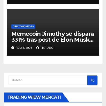
CRIPTOMONEDAS
Memecoin Jimothy se dispara
331% tras post de Elon Musk
sobre un mapache
AGO 8, 2026
TRADEO
TRADING WIEW MERCATI