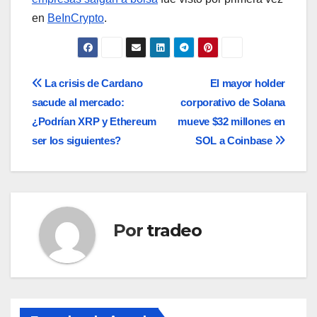
en
BeInCrypto
.
Navegación
La crisis de Cardano
El mayor holder
sacude al mercado:
corporativo de Solana
de
¿Podrían XRP y Ethereum
mueve $32 millones en
entradas
ser los siguientes?
SOL a Coinbase
Por
tradeo