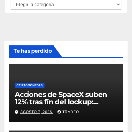
Categorías
Te has perdido
CRIPTOMONEDAS
Acciones de SpaceX suben
12% tras fin del lockup:
¿Hasta dónde podrían llegar
AGOSTO 7, 2026
TRADEO
en agosto?