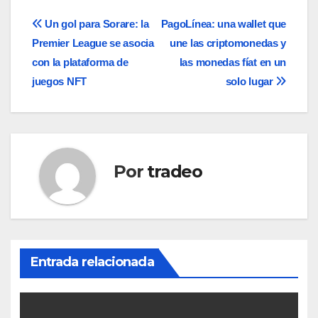
Navegación
Un gol para Sorare: la
PagoLínea: una wallet que
Premier League se asocia
une las criptomonedas y
de
con la plataforma de
las monedas fíat en un
entradas
juegos NFT
solo lugar
Por
tradeo
Entrada relacionada