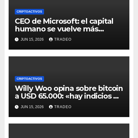
CRIPTOACTIVOS
CEO de Microsoft: el capital
humano se vuelve más
valioso a medida que crece la
JUN 15, 2026
TRADEO
IA
CRIPTOACTIVOS
Willy Woo opina sobre bitcoin
a USD 65.000: «hay indicios de
posible divergencia alcista»
JUN 15, 2026
TRADEO