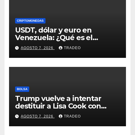
CRIPTOMONEDAS
USDT, dólar y euro en
Venezuela: ¿Qué es el
fenómeno “Rockets and
AGOSTO 7, 2026
TRADEO
Feathers”?
BOLSA
Trump vuelve a intentar
destituir a Lisa Cook con
acusaciones de fraude
AGOSTO 7, 2026
TRADEO
hipotecario