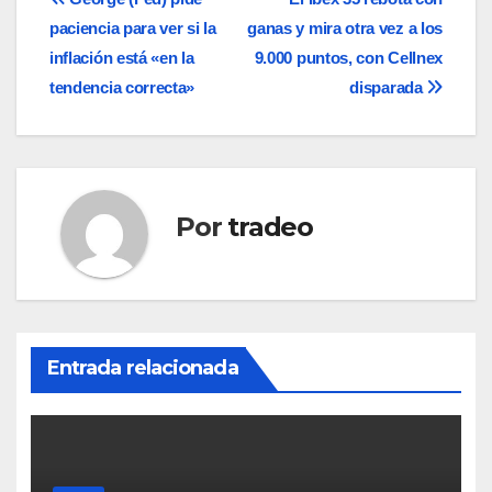
Navegación
paciencia para ver si la
ganas y mira otra vez a los
de
inflación está «en la
9.000 puntos, con Cellnex
entradas
tendencia correcta»
disparada
Por
tradeo
Entrada relacionada