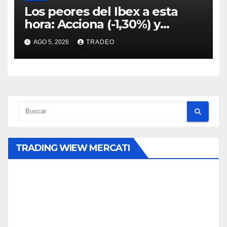
Los peores del Ibex a esta
hora: Acciona (-1,30%) y
Acciona Energía (-0,96%)
AGO 5, 2026
TRADEO
TRADING WIEW MERCATI