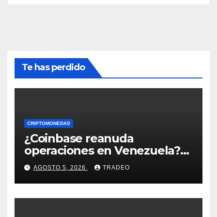
Te has perdido
CRIPTOMONEDAS
¿Coinbase reanuda
operaciones en Venezuela?
Post críptico enciende el
AGOSTO 5, 2026
TRADEO
debate