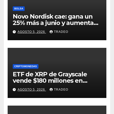
BOLSA
Novo Nordisk cae: gana un
25% más a junio y aumenta
previsiones, pero no
AGOSTO 5, 2026
TRADEO
convence
CRIPTOMONEDAS
ETF de XRP de Grayscale
vende $180 millones en
tokens tras grandes pérdidas
AGOSTO 5, 2026
TRADEO