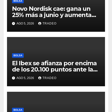
BOLSA
Novo Nordisk cae: gana un
25% más a junio y aumenta
previsiones, pero no
AGO 5, 2026
TRADEO
convence
BOLSA
El Ibex se afianza por encima
de los 20.100 puntos ante las
esperanzas sobre Ormuz
AGO 5, 2026
TRADEO
BOLSA