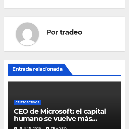
Por
tradeo
Entrada relacionada
CRIPTOACTIVOS
CEO de Microsoft: el capital
humano se vuelve más
valioso a medida que crece la
JUN 15, 2026
TRADEO