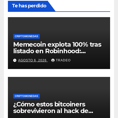
Te has perdido
CRIPTOMONEDAS
Memecoin explota 100% tras
listado en Robinhood:
conoce los detalles
AGOSTO 6, 2026
TRADEO
CRIPTOMONEDAS
¿Cómo estos bitcoiners
sobrevivieron al hack de
Coldcard? Un analista