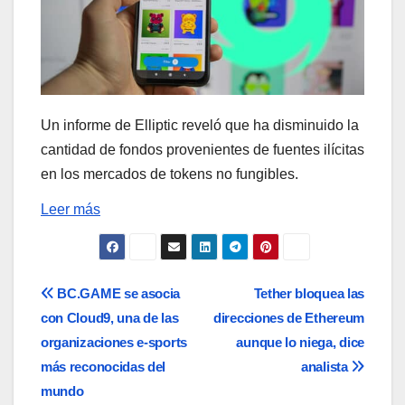
Un informe de Elliptic reveló que ha disminuido la
cantidad de fondos provenientes de fuentes ilícitas
en los mercados de tokens no fungibles.
Leer más
Navegación
BC.GAME se asocia
Tether bloquea las
con Cloud9, una de las
direcciones de Ethereum
de
organizaciones e-sports
aunque lo niega, dice
entradas
más reconocidas del
analista
mundo