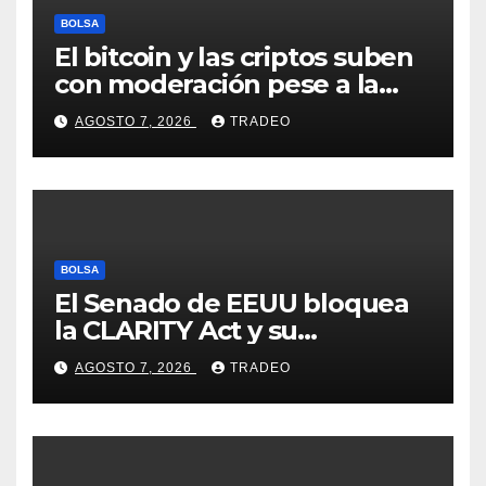
BOLSA
El bitcoin y las criptos suben
con moderación pese a la
incertidumbre en Oriente
AGOSTO 7, 2026
TRADEO
Medio
BOLSA
El Senado de EEUU bloquea
la CLARITY Act y su
aprobación en 2026 peligra
AGOSTO 7, 2026
TRADEO