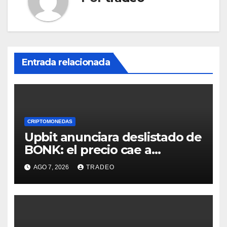
Entrada relacionada
CRIPTOMONEDAS
Upbit anunciara deslistado de
BONK: el precio cae a
mínimos 3 años
AGO 7, 2026
TRADEO