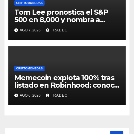
CRIPTOMONEDAS
Tom Lee pronostica el S&P
500 en 8,000 y nombra a
Ethereum como el próximo
AGO 7, 2026
TRADEO
líder del rally
CRIPTOMONEDAS
Memecoin explota 100% tras
listado en Robinhood: conoce
los detalles
AGO 6, 2026
TRADEO