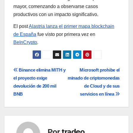
mayor, comenzando a observarse casos
productivos con un impacto significativo.
El post
Alastria lanza el primer mapa blockchain
de España
fue visto por primera vez en
BeInCrypto
.
Navegación
Binance elimina MITH y
Microsoft prohibe el
el proyecto exige
minado de criptomonedas
de
devolución de 200 mil
de Cloud y de sus
entradas
BNB
servicios en línea
Por
tradeo