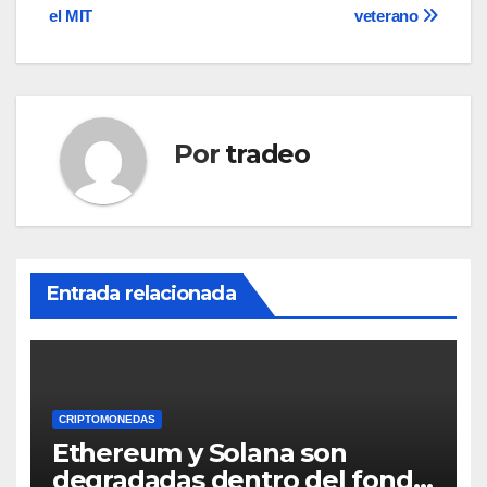
entradas
el MIT
veterano
Por
tradeo
Entrada relacionada
CRIPTOMONEDAS
Ethereum y Solana son
degradadas dentro del fondo