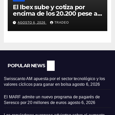
El Ibex sube y cotiza por
encima de los 20.200 pese al
‘sell off’ de la tecnología
AGOSTO 6, 2026
TRADEO
POPULAR NEWS
Swisscanto AM apuesta por el sector tecnológico y los
valores cíclicos para ganar en bolsa
agosto 6, 2026
El MARF admite un nuevo programa de pagarés de
Seresco por 20 millones de euros
agosto 6, 2026