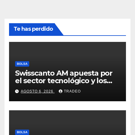
Te has perdido
BOLSA
Swisscanto AM apuesta por
el sector tecnológico y los
valores cíclicos para ganar en
AGOSTO 6, 2026
TRADEO
bolsa
BOLSA