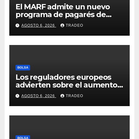
El MARF admite un nuevo
programa de pagarés de
Seresco por 20 millones de
AGOSTO 6, 2026
TRADEO
euros
BOLSA
Los reguladores europeos
advierten sobre el aumento
del fraude con criptos tras la
AGOSTO 6, 2026
TRADEO
llegada de MiCA
BOLSA