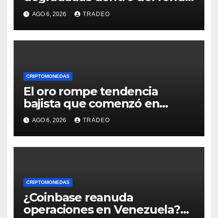
de Grayscale
AGO 6, 2026
TRADEO
CRIPTOMONEDAS
El oro rompe tendencia
bajista que comenzó en
enero de 2026, ¿qué sigue?
AGO 6, 2026
TRADEO
CRIPTOMONEDAS
¿Coinbase reanuda
operaciones en Venezuela?