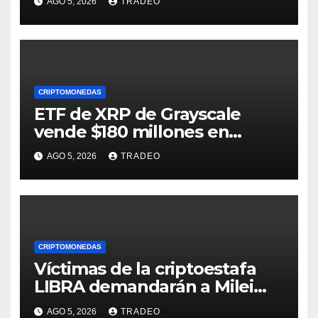
AGO 5, 2026
TRADEO
debate
CRIPTOMONEDAS
ETF de XRP de Grayscale
vende $180 millones en
tokens tras grandes pérdidas
AGO 5, 2026
TRADEO
CRIPTOMONEDAS
Víctimas de la criptoestafa
LIBRA demandarán a Milei
por daños y perjuicios
AGO 5, 2026
TRADEO