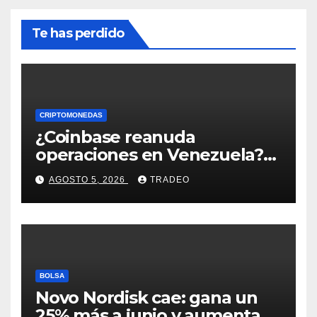
Te has perdido
CRIPTOMONEDAS
¿Coinbase reanuda
operaciones en Venezuela?
Post críptico enciende el
AGOSTO 5, 2026
TRADEO
debate
BOLSA
Novo Nordisk cae: gana un
25% más a junio y aumenta