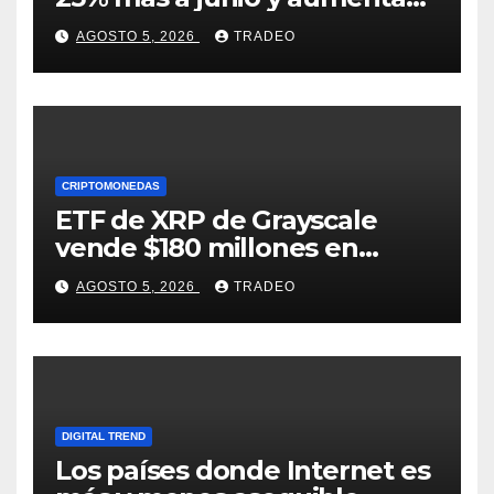
previsiones, pero no
AGOSTO 5, 2026
TRADEO
convence
CRIPTOMONEDAS
ETF de XRP de Grayscale
vende $180 millones en
tokens tras grandes pérdidas
AGOSTO 5, 2026
TRADEO
DIGITAL TREND
Los países donde Internet es