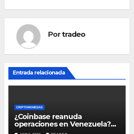
Por
tradeo
Entrada relacionada
CRIPTOMONEDAS
¿Coinbase reanuda
operaciones en Venezuela?
Post críptico enciende el