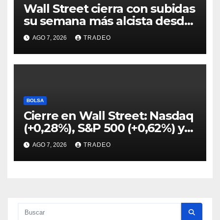
Wall Street cierra con subidas
su semana más alcista desde
abril
AGO 7, 2026
TRADEO
BOLSA
Cierre en Wall Street: Nasdaq
(+0,28%), S&P 500 (+0,62%) y
Nasdaq (+1,30%)
AGO 7, 2026
TRADEO