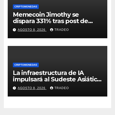
CRIPTOMONEDAS
Memecoin Jimothy se
dispara 331% tras post de
Elon Musk sobre un
AGOSTO 8, 2026
TRADEO
mapache
CRIPTOMONEDAS
La infraestructura de IA
impulsará al Sudeste Asiático,
destaca United Overseas
AGOSTO 8, 2026
TRADEO
Bank