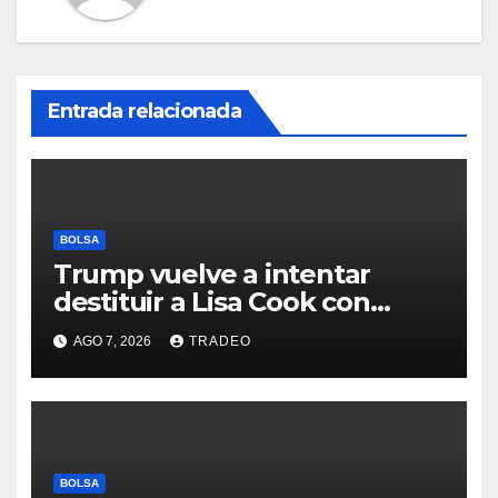
Entrada relacionada
BOLSA
Trump vuelve a intentar
destituir a Lisa Cook con
acusaciones de fraude
AGO 7, 2026
TRADEO
hipotecario
BOLSA