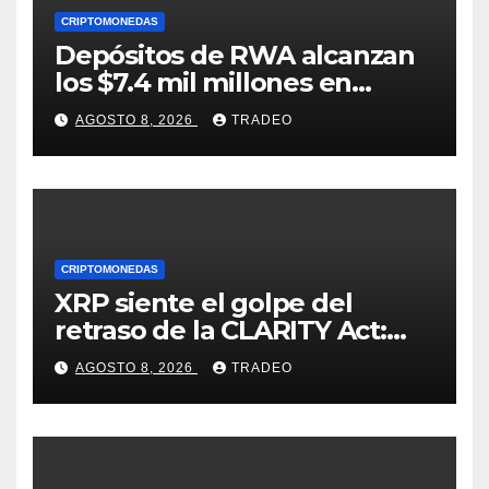
CRIPTOMONEDAS
Depósitos de RWA alcanzan
los $7.4 mil millones en
medio de la caída de DeFi
AGOSTO 8, 2026
TRADEO
CRIPTOMONEDAS
XRP siente el golpe del
retraso de la CLARITY Act:
¿Podrá mantenerse por
AGOSTO 8, 2026
TRADEO
encima de $1?