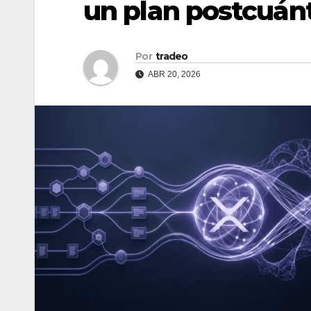
un plan postcuán
Por
tradeo
ABR 20, 2026