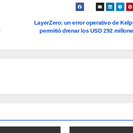
LayerZero: un error operativo de Ke
n
permitió drenar los USD 292 millo