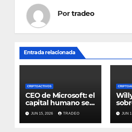
Por
tradeo
Entrada relacionada
CRIPTOACTIVOS
CRIPTOA
CEO de Microsoft: el
Will
capital humano se
sobr
vuelve más valioso
65.0
JUN 15, 2026
TRADEO
JUN 1
a medida que crece
de p
la IA
dive