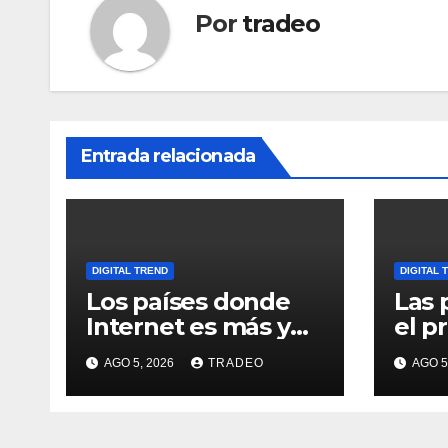
Por
tradeo
Entrada relacionada
DIGITAL TREND
DIGITAL 
Los países donde
Las 
Internet es más y
el p
menos asequible
cabe
AGO 5, 2026
TRADEO
AGO 5
usua