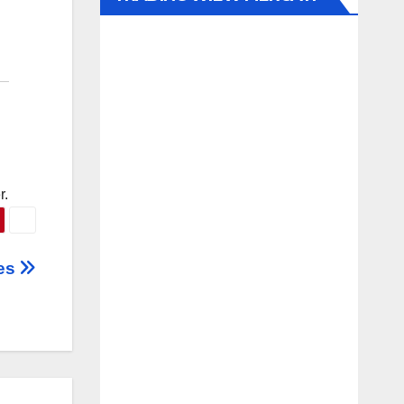
r.
nes