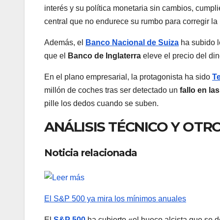
interés y su política monetaria sin cambios, cump
central que no endurece su rumbo para corregir la 
Además, el
Banco Nacional de Suiza
ha subido l
que el
Banco de Inglaterra
eleve el precio del di
En el plano empresarial, la protagonista ha sido
Te
millón de coches tras ser detectado un
fallo en l
pille los dedos cuando se suben.
ANÁLISIS TÉCNICO Y OT
Noticia relacionada
El S&P 500 ya mira los mínimos anuales
El
S&P 500
ha cubierto «el hueco alcista que se 