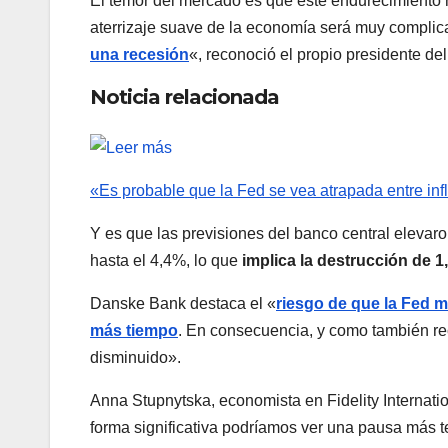
El temor del mercado es que este endurecimiento 
aterrizaje suave de la economía será muy compli
una recesión
«, reconoció el propio presidente de
Noticia relacionada
«Es probable que la Fed se vea atrapada entre in
Y es que las previsiones del banco central elevar
hasta el 4,4%, lo que
implica la destrucción de 
Danske Bank destaca el «
riesgo de que la Fed m
más tiempo
. En consecuencia, y como también rec
disminuido».
Anna Stupnytska, economista en Fidelity Internati
forma significativa podríamos ver una pausa más 