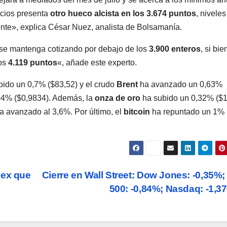
ecios presenta
otro hueco alcista en los 3.674 puntos
, nivele
ente», explica César Nuez, analista de Bolsamanía.
 se mantenga cotizando por debajo de los
3.900 enteros
, si bie
los
4.119 puntos
«, añade este experto.
ido un 0,7% ($83,52) y el crudo
Brent
ha avanzado un 0,63%
04% ($0,9834). Además, la
onza de oro
ha subido un 0,32% ($1
a avanzado al 3,6%. Por último, el
bitcoin
ha repuntado un 1%
bex que
Cierre en Wall Street: Dow Jones: -0,35%
500: -0,84%; Nasdaq: -1,