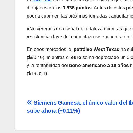
dibujados en los
3.636 puntos
. Antes de estos pr
podría cubrir en las próximas jornadas tranquilam
«No veremos una señal de fortaleza mientras que
resistencia clave del corto plazo se encuentra en 
En otros mercados, el
petróleo West Texas
ha sub
($90,40), mientras el
euro
se ha depreciado un 0,
y la rentabilidad del
bono americano a 10 años
h
($19.351).
Navegación
Siemens Gamesa, el único valor del I
sube ahora (+0,11%)
de
entradas