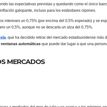
liendo las expectativas previstas y quedando como el único ban
inflación galopante, incluso para los estándares nipones.
os intereses un 0,75% (por encima del 0,5% esperado) y se es
nero un 0,5%, aunque no se descarta un alza del 0,75%.
sla
, que ha decidido retirar del mercado estadounidense más 
as ventanas automáticas
que puede dar lugar a que una person
ROS MERCADOS
dejara a mediados del mes de julio y se acerca a los mínimos a