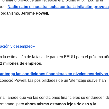
monetario provoque una recesión el próximo año. «Lograr un
cado.
Nadie sabe si nuestra lucha contra la inflación provoca
l organismo,
Jerome Powell
.
flación y desempleo»
on la estimación de la tasa de paro en EEUU para el próximo añ
1,2 millones de empleos
.
antenga las condiciones financieras en niveles restrictivos
onoció Powell, las posibilidades de un ‘aterrizaje suave’ han
onal, añade que «si las condiciones financieras se endurecen d
temprana, pero
ahora mismo estamos lejos de eso y la