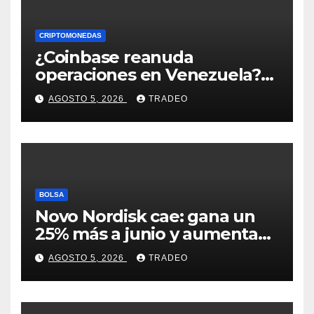
CRIPTOMONEDAS
¿Coinbase reanuda
operaciones en Venezuela?
Post críptico enciende el
AGOSTO 5, 2026
TRADEO
debate
BOLSA
Novo Nordisk cae: gana un
25% más a junio y aumenta
previsiones, pero no
AGOSTO 5, 2026
TRADEO
convence