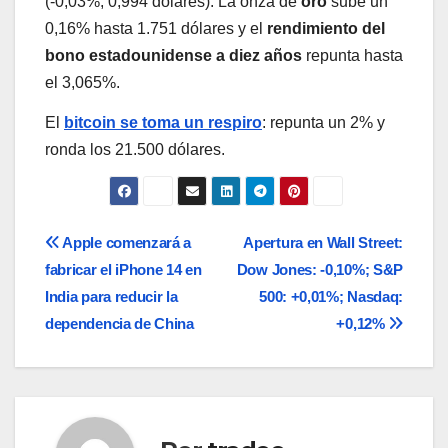
(-0,03%; 0,994 dólares). La onza de
oro
sube un
0,16% hasta 1.751 dólares y el
rendimiento del
bono estadounidense a diez años
repunta hasta
el 3,065%.
El
bitcoin se toma un respiro
: repunta un 2% y
ronda los 21.500 dólares.
Navegación
Apple comenzará a
Apertura en Wall Street:
fabricar el iPhone 14 en
Dow Jones: -0,10%; S&P
de
India para reducir la
500: +0,01%; Nasdaq:
entradas
dependencia de China
+0,12%