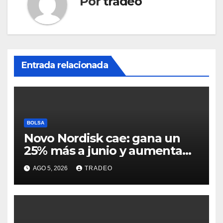
Por
tradeo
Entrada relacionada
BOLSA
Novo Nordisk cae: gana un
25% más a junio y aumenta
previsiones, pero no
AGO 5, 2026
TRADEO
convence