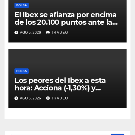
BOLSA
El Ibex se afianza por encima
de los 20.100 puntos ante las
esperanzas sobre Ormuz
AGO 5, 2026
TRADEO
BOLSA
Los peores del Ibex a esta
hora: Acciona (-1,30%) y
Acciona Energía (-0,96%)
AGO 5, 2026
TRADEO