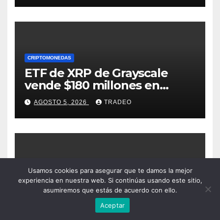
CRIPTOMONEDAS
ETF de XRP de Grayscale
vende $180 millones en
tokens tras grandes pérdidas
AGOSTO 5, 2026
TRADEO
DIGITAL TREND
Usamos cookies para asegurar que te damos la mejor
experiencia en nuestra web. Si continúas usando este sitio,
Los países donde Internet es
asumiremos que estás de acuerdo con ello.
más y menos asequible
Aceptar
AGOSTO 5, 2026
TRADEO