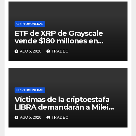
CRIPTOMONEDAS
ETF de XRP de Grayscale
vende $180 millones en
tokens tras grandes pérdidas
AGO 5, 2026
TRADEO
CRIPTOMONEDAS
Víctimas de la criptoestafa
LIBRA demandarán a Milei
por daños y perjuicios
AGO 5, 2026
TRADEO