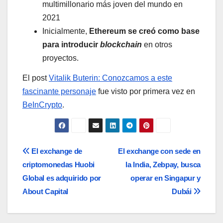
multimillonario más joven del mundo en
2021
Inicialmente,
Ethereum se creó como base
para introducir
blockchain
en otros
proyectos.
El post
Vitalik Buterin: Conozcamos a este
fascinante personaje
fue visto por primera vez en
BeInCrypto
.
Navegación
El exchange de
El exchange con sede en
criptomonedas Huobi
la India, Zebpay, busca
de
Global es adquirido por
operar en Singapur y
entradas
About Capital
Dubái