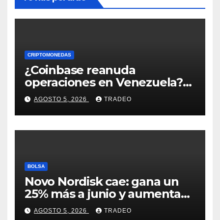
CRIPTOMONEDAS
¿Coinbase reanuda
operaciones en Venezuela?
Post críptico enciende el
AGOSTO 5, 2026
TRADEO
debate
BOLSA
Novo Nordisk cae: gana un
25% más a junio y aumenta
previsiones, pero no
AGOSTO 5, 2026
TRADEO
convence