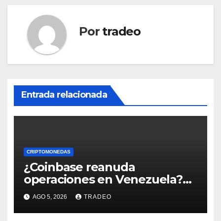
Por
tradeo
Entrada relacionada
CRIPTOMONEDAS
¿Coinbase reanuda
operaciones en Venezuela?
Post críptico enciende el
AGO 5, 2026
TRADEO
debate