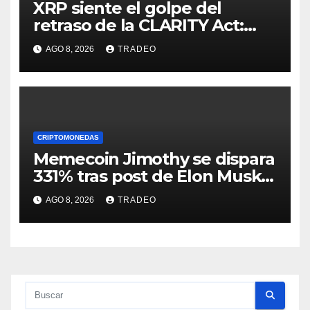
XRP siente el golpe del
retraso de la CLARITY Act:
¿Podrá mantenerse por
AGO 8, 2026
TRADEO
encima de $1?
CRIPTOMONEDAS
Memecoin Jimothy se dispara
331% tras post de Elon Musk
sobre un mapache
AGO 8, 2026
TRADEO