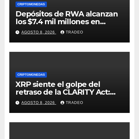
CRIPTOMONEDAS
Depósitos de RWA alcanzan
los $7.4 mil millones en
medio de la caída de DeFi
AGOSTO 8, 2026
TRADEO
CRIPTOMONEDAS
XRP siente el golpe del
retraso de la CLARITY Act:
¿Podrá mantenerse por
AGOSTO 8, 2026
TRADEO
encima de $1?