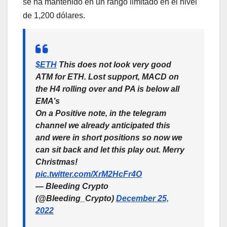
se ha mantenido en un rango limitado en el nivel
de 1,200 dólares.
$ETH
This does not look very good
ATM for ETH. Lost support, MACD on
the H4 rolling over and PA is below all
EMA’s
On a Positive note, in the telegram
channel we already anticipated this
and were in short positions so now we
can sit back and let this play out. Merry
Christmas!
pic.twitter.com/XrM2HcFr4O
— Bleeding Crypto
(@Bleeding_Crypto)
December 25,
2022