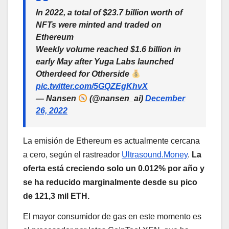
In 2022, a total of $23.7 billion worth of
NFTs were minted and traded on
Ethereum
Weekly volume reached $1.6 billion in
early May after Yuga Labs launched
Otherdeed for Otherside
pic.twitter.com/5GQZEgKhvX
— Nansen
(@nansen_ai)
December
26, 2022
La emisión de Ethereum es actualmente cercana
a cero, según el rastreador
Ultrasound.Money
.
La
oferta está creciendo solo un 0.012% por año y
se ha reducido marginalmente desde su pico
de 121,3 mil ETH.
El mayor consumidor de gas en este momento es