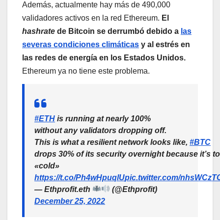
Además, actualmente hay más de 490,000
validadores activos en la red Ethereum.
El
hashrate
de Bitcoin se derrumbó debido a
las
severas condiciones climáticas
y al estrés en
las redes de energía en los Estados Unidos.
Ethereum ya no tiene este problema.
#ETH
is running at nearly 100%
without any validators dropping off.
This is what a resilient network looks like,
#BTC
drops 30% of its security overnight because it’s t
«cold»
https://t.co/Ph4wHpuqlU
pic.twitter.com/nhsWCz
— Ethprofit.eth
(@Ethprofit)
December 25, 2022