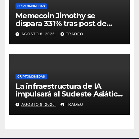
CRIPTOMONEDAS
Memecoin Jimothy se
dispara 331% tras post de
Elon Musk sobre un
AGOSTO 8, 2026
TRADEO
mapache
CRIPTOMONEDAS
La infraestructura de IA
impulsará al Sudeste Asiático,
destaca United Overseas
AGOSTO 8, 2026
TRADEO
Bank