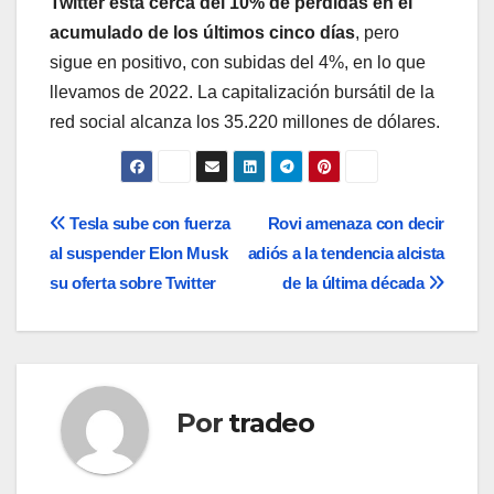
Twitter está cerca del 10% de pérdidas en el
acumulado de los últimos cinco días
, pero
sigue en positivo, con subidas del 4%, en lo que
llevamos de 2022. La capitalización bursátil de la
red social alcanza los 35.220 millones de dólares.
Navegación
Tesla sube con fuerza
Rovi amenaza con decir
al suspender Elon Musk
adiós a la tendencia alcista
de
su oferta sobre Twitter
de la última década
entradas
Por
tradeo