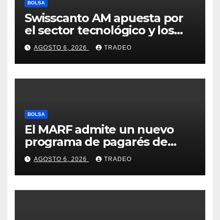
BOLSA
Swisscanto AM apuesta por
el sector tecnológico y los
valores cíclicos para ganar en
AGOSTO 6, 2026
TRADEO
bolsa
BOLSA
El MARF admite un nuevo
programa de pagarés de
Seresco por 20 millones de
AGOSTO 6, 2026
TRADEO
euros