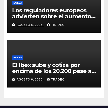
BOLSA
Los reguladores europeos
advierten sobre el aumento
del fraude con criptos tras la
AGOSTO 6, 2026
TRADEO
llegada de MiCA
BOLSA
El Ibex sube y cotiza por
encima de los 20.200 pese al
‘sell off’ de la tecnología
AGOSTO 6, 2026
TRADEO