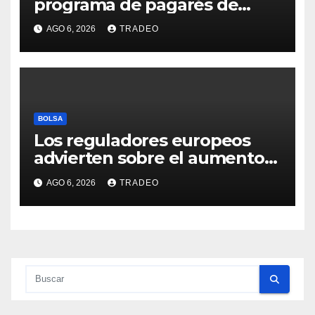
programa de pagarés de
Seresco por 20 millones de
AGO 6, 2026
TRADEO
euros
BOLSA
Los reguladores europeos
advierten sobre el aumento
del fraude con criptos tras la
AGO 6, 2026
TRADEO
llegada de MiCA