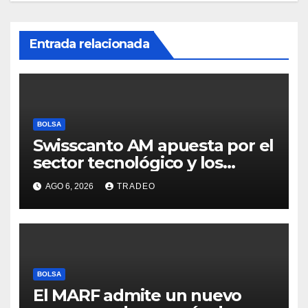
Entrada relacionada
BOLSA
Swisscanto AM apuesta por el
sector tecnológico y los
valores cíclicos para ganar en
AGO 6, 2026
TRADEO
bolsa
BOLSA
El MARF admite un nuevo