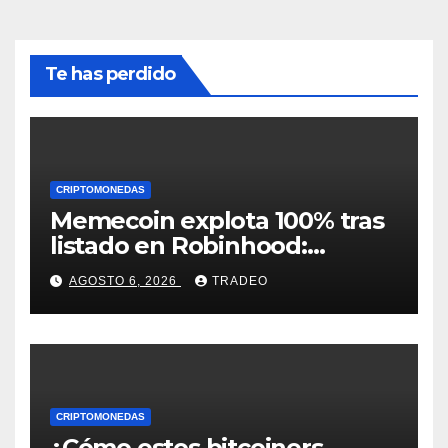
Te has perdido
CRIPTOMONEDAS
Memecoin explota 100% tras
listado en Robinhood:
conoce los detalles
AGOSTO 6, 2026
TRADEO
CRIPTOMONEDAS
¿Cómo estos bitcoiners