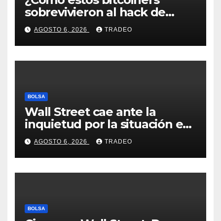
sobrevivieron al hack de
Coldcard? Un analista
AGOSTO 6, 2026
TRADEO
comparte consejos clave
BOLSA
Wall Street cae ante la
inquietud por la situación en
Ormuz
AGOSTO 6, 2026
TRADEO
BOLSA