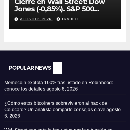
Cierre en Wall Street: Dow
Jones (-0,85%). S&P 500
(-0,18%) y Nasdaq (-0,06%)
AGOSTO 6, 2026
TRADEO
POPULAR NEWS
Memecoin explota 100% tras listado en Robinhood:
conoce los detalles
agosto 6, 2026
¿Cómo estos bitcoiners sobrevivieron al hack de
Coldcard? Un analista comparte consejos clave
agosto
6, 2026