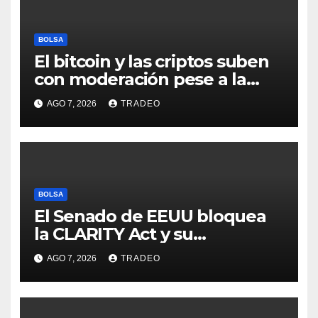
BOLSA
El bitcoin y las criptos suben
con moderación pese a la
incertidumbre en Oriente
AGO 7, 2026
TRADEO
Medio
BOLSA
El Senado de EEUU bloquea
la CLARITY Act y su
aprobación en 2026 peligra
AGO 7, 2026
TRADEO