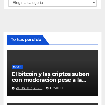
Categorías
Te has perdido
BOLSA
El bitcoin y las criptos suben
con moderación pese a la
incertidumbre en Oriente
AGOSTO 7, 2026
TRADEO
Medio