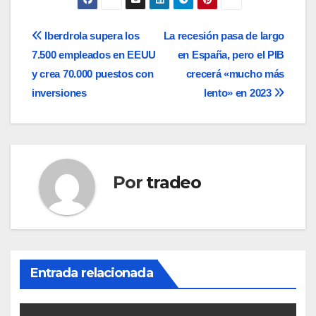
Navegación
Iberdrola supera los
La recesión pasa de largo
7.500 empleados en EEUU
en España, pero el PIB
de
y crea 70.000 puestos con
crecerá «mucho más
entradas
inversiones
lento» en 2023
Por
tradeo
Entrada relacionada