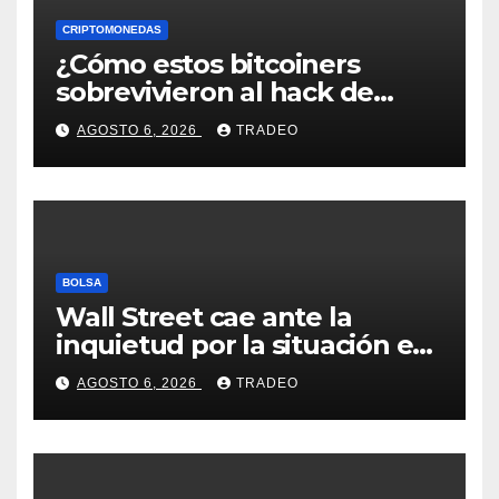
CRIPTOMONEDAS
¿Cómo estos bitcoiners
sobrevivieron al hack de
Coldcard? Un analista
AGOSTO 6, 2026
TRADEO
comparte consejos clave
BOLSA
Wall Street cae ante la
inquietud por la situación en
Ormuz
AGOSTO 6, 2026
TRADEO