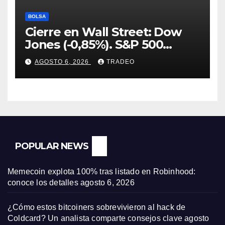
BOLSA
Cierre en Wall Street: Dow
Jones (-0,85%). S&P 500
(-0,18%) y Nasdaq (-0,06%)
AGOSTO 6, 2026
TRADEO
POPULAR NEWS
Memecoin explota 100% tras listado en Robinhood:
conoce los detalles
agosto 6, 2026
¿Cómo estos bitcoiners sobrevivieron al hack de
Coldcard? Un analista comparte consejos clave
agosto