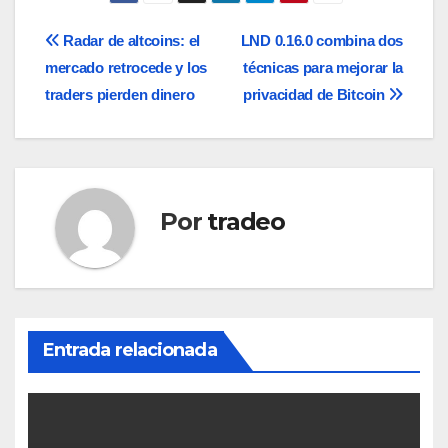
Navegación
Radar de altcoins: el
LND 0.16.0 combina dos
mercado retrocede y los
técnicas para mejorar la
de
traders pierden dinero
privacidad de Bitcoin
entradas
Por
tradeo
Entrada relacionada