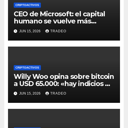
CRIPTOACTIVOS
CEO de Microsoft: el capital
humano se vuelve más
valioso a medida que crece la
JUN 15, 2026
TRADEO
IA
CRIPTOACTIVOS
Willy Woo opina sobre bitcoin
a USD 65.000: «hay indicios de
posible divergencia alcista»
JUN 15, 2026
TRADEO