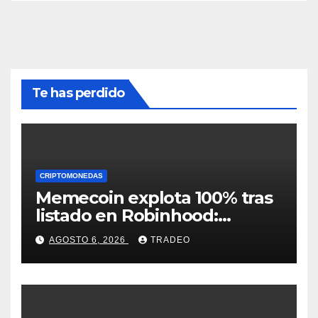
Te has perdido
CRIPTOMONEDAS
Memecoin explota 100% tras
listado en Robinhood:
conoce los detalles
AGOSTO 6, 2026
TRADEO