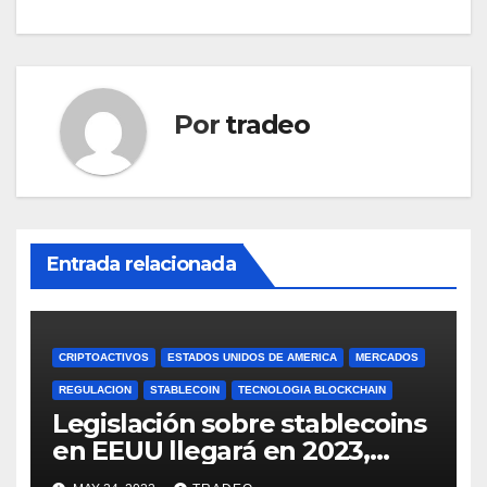
Por
tradeo
Entrada relacionada
CRIPTOACTIVOS
ESTADOS UNIDOS DE AMERICA
MERCADOS
REGULACION
STABLECOIN
TECNOLOGIA BLOCKCHAIN
Legislación sobre stablecoins
en EEUU llegará en 2023,
según Blockchain Association