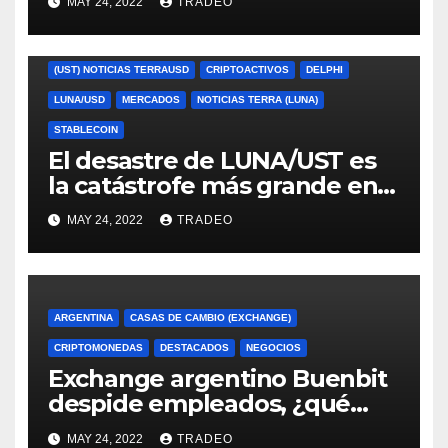
MAY 24, 2022
TRADEO
(UST) NOTICIAS TERRAUSD
CRIPTOACTIVOS
DELPHI
LUNA/USD
MERCADOS
NOTICIAS TERRA (LUNA)
STABLECOIN
El desastre de LUNA/UST es
la catástrofe más grande en
cripto desde Mt. Gox, señala
MAY 24, 2022
TRADEO
Delphi
ARGENTINA
CASAS DE CAMBIO (EXCHANGE)
CRIPTOMONEDAS
DESTACADOS
NEGOCIOS
Exchange argentino Buenbit
despide empleados, ¿qué
ocurrió?
MAY 24, 2022
TRADEO