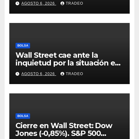
Coldcard? Un analista
AGOSTO 6, 2026
TRADEO
comparte consejos clave
BOLSA
Wall Street cae ante la
inquietud por la situación en
Ormuz
AGOSTO 6, 2026
TRADEO
BOLSA
Cierre en Wall Street: Dow
Jones (-0,85%). S&P 500