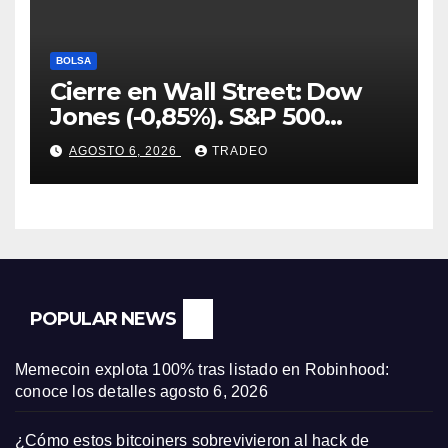
BOLSA
Cierre en Wall Street: Dow
Jones (-0,85%). S&P 500
(-0,18%) y Nasdaq (-0,06%)
AGOSTO 6, 2026
TRADEO
POPULAR NEWS
Memecoin explota 100% tras listado en Robinhood:
conoce los detalles
agosto 6, 2026
¿Cómo estos bitcoiners sobrevivieron al hack de