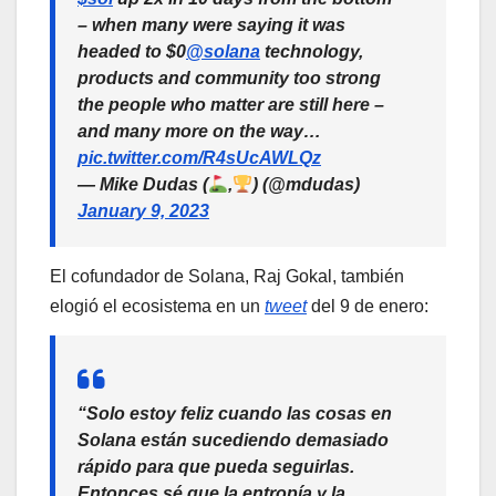
– when many were saying it was
headed to $0
@solana
technology,
products and community too strong
the people who matter are still here –
and many more on the way…
pic.twitter.com/R4sUcAWLQz
— Mike Dudas (
,
) (@mdudas)
January 9, 2023
El cofundador de Solana, Raj Gokal, también
elogió el ecosistema en un
tweet
del 9 de enero:
“Solo estoy feliz cuando las cosas en
Solana están sucediendo demasiado
rápido para que pueda seguirlas.
Entonces sé que la entropía y la