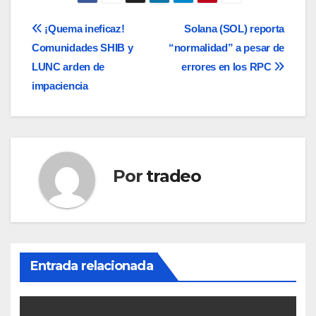
Navegación
¡Quema ineficaz!
Solana (SOL) reporta
Comunidades SHIB y
“normalidad” a pesar de
de
LUNC arden de
errores en los RPC
entradas
impaciencia
Por
tradeo
Entrada relacionada