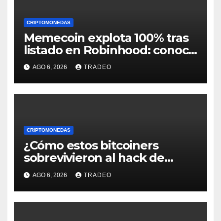
CRIPTOMONEDAS
Memecoin explota 100% tras
listado en Robinhood: conoce
los detalles
AGO 6, 2026
TRADEO
CRIPTOMONEDAS
¿Cómo estos bitcoiners
sobrevivieron al hack de
Coldcard? Un analista
AGO 6, 2026
TRADEO
comparte consejos clave