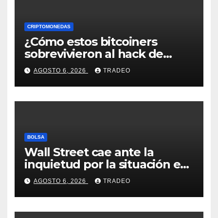
CRIPTOMONEDAS
¿Cómo estos bitcoiners
sobrevivieron al hack de
Coldcard? Un analista
AGOSTO 6, 2026
TRADEO
comparte consejos clave
BOLSA
Wall Street cae ante la
inquietud por la situación en
Ormuz
AGOSTO 6, 2026
TRADEO