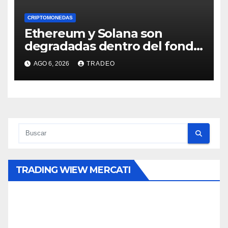
CRIPTOMONEDAS
Ethereum y Solana son
degradadas dentro del fondo
de Grayscale
AGO 6, 2026
TRADEO
TRADING WIEW MERCATI