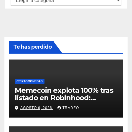
Te has perdido
CRIPTOMONEDAS
Memecoin explota 100% tras
listado en Robinhood:
conoce los detalles
AGOSTO 6, 2026
TRADEO