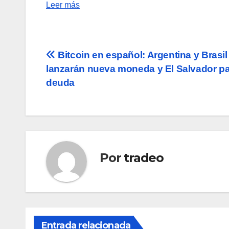
Leer más
Navegación
Bitcoin en español: Argentina y Brasil
lanzarán nueva moneda y El Salvador p
de
deuda
entradas
Por
tradeo
Entrada relacionada