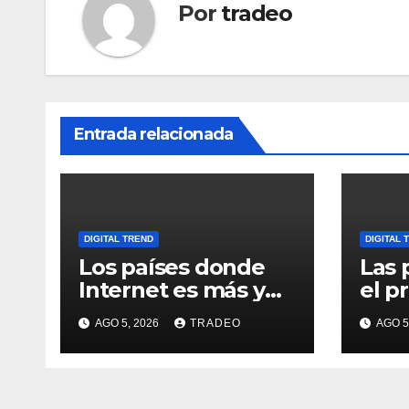
Por
tradeo
Entrada relacionada
DIGITAL TREND
DIGITAL 
Los países donde
Las 
Internet es más y
el p
menos asequible
cabe
AGO 5, 2026
TRADEO
AGO 5
usua