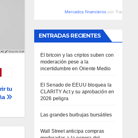
Mercados financieros
por TradingVie
ENTRADAS RECIENTES
El bitcoin y las criptos suben con
moderación pese a la
incertidumbre en Oriente Medio
El Senado de EEUU bloquea la
ir tu
CLARITY Act y su aprobación en
ña
2026 peligra
Las grandes burbujas bursátiles
Wall Street anticipa compras
moderadas a la espera del