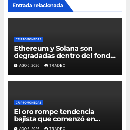
Entrada relacionada
CRIPTOMONEDAS
Ethereum y Solana son
degradadas dentro del fondo
de Grayscale
AGO 6, 2026
TRADEO
CRIPTOMONEDAS
El oro rompe tendencia
bajista que comenzó en
enero de 2026, ¿qué sigue?
AGO 6, 2026
TRADEO