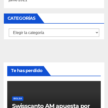
CATEGORÍAS
Categorías
Te has perdido
BOLSA
Swisscanto AM apuesta por