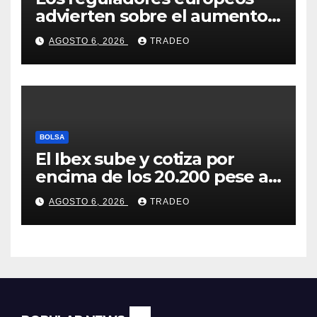
advierten sobre el aumento
del fraude con criptos tras la
AGOSTO 6, 2026
TRADEO
llegada de MiCA
BOLSA
El Ibex sube y cotiza por
encima de los 20.200 pese al
‘sell off’ de la tecnología
AGOSTO 6, 2026
TRADEO