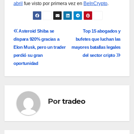
abril
fue visto por primera vez en
BeInCrypto
.
Navegación
Asteroid Shiba se
Top 15 abogados y
dispara 920% gracias a
bufetes que luchan las
de
Elon Musk, pero un trader
mayores batallas legales
entradas
perdió su gran
del sector cripto
oportunidad
Por
tradeo