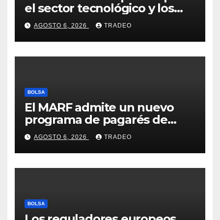
el sector tecnológico y los
valores cíclicos para ganar en
AGOSTO 6, 2026
TRADEO
bolsa
BOLSA
El MARF admite un nuevo
programa de pagarés de
Seresco por 20 millones de
AGOSTO 6, 2026
TRADEO
euros
BOLSA
Los reguladores europeos