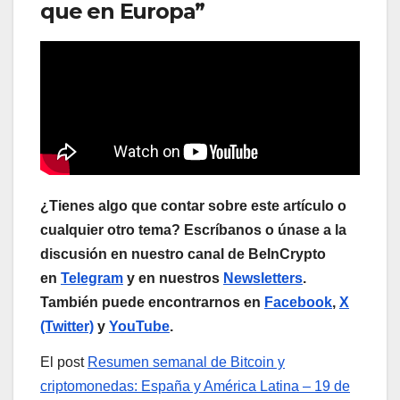
que en Europa”
¿Tienes algo que contar sobre este artículo o
cualquier otro tema? Escríbanos o únase a la
discusión en nuestro canal de BeInCrypto
en
Telegram
y en nuestros
Newsletters
.
También puede encontrarnos en
Facebook
,
X
(Twitter)
y
YouTube
.
El post
Resumen semanal de Bitcoin y
criptomonedas: España y América Latina – 19 de