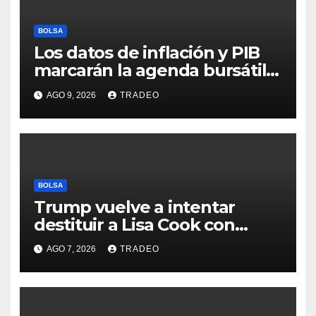
BOLSA
Los datos de inflación y PIB
marcarán la agenda bursátil
de la próxima semana
AGO 9, 2026
TRADEO
BOLSA
Trump vuelve a intentar
destituir a Lisa Cook con
acusaciones de fraude
AGO 7, 2026
TRADEO
hipotecario