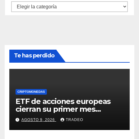
Categorías
Te has perdido
CRIPTOMONEDAS
ETF de acciones europeas
cierran su primer mes
positivo desde el inicio de la
AGOSTO 9, 2026
TRADEO
guerra en Irán