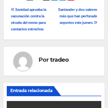
Navegación
Sanidad aprueba la
Santander y dos valores
vacunación contra la
más que han perforado
de
viruela del mono para
soportes este jueves
entradas
contactos estrechos
Por
tradeo
Entrada relacionada