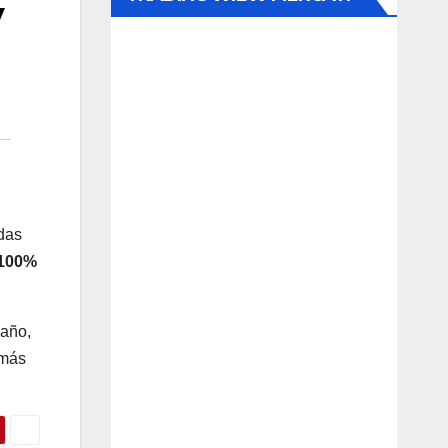
y
adas
 100%
 año,
 más