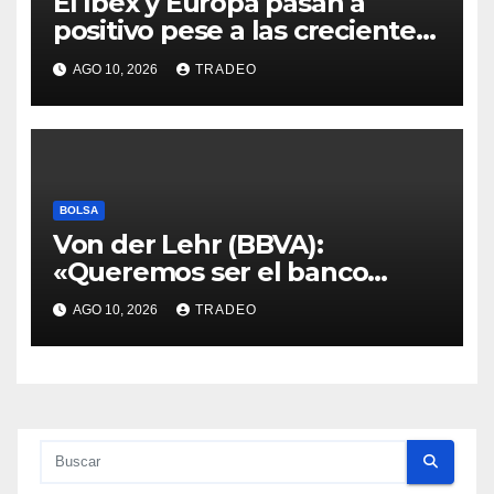
El Ibex y Europa pasan a
positivo pese a las crecientes
dudas sobre Oriente Medio
AGO 10, 2026
TRADEO
BOLSA
Von der Lehr (BBVA):
«Queremos ser el banco
principal de los clientes en
AGO 10, 2026
TRADEO
Alemania»