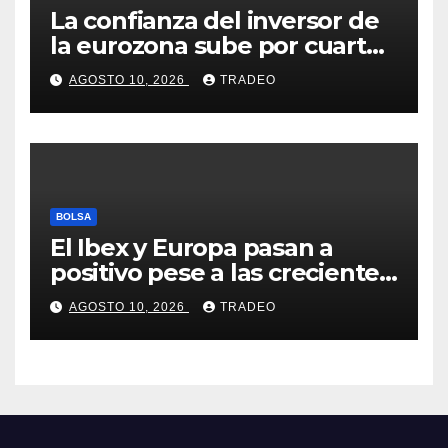
La confianza del inversor de
la eurozona sube por cuarto
mes y se vuelve positiva en
AGOSTO 10, 2026
TRADEO
agosto
BOLSA
El Ibex y Europa pasan a
positivo pese a las crecientes
dudas sobre Oriente Medio
AGOSTO 10, 2026
TRADEO