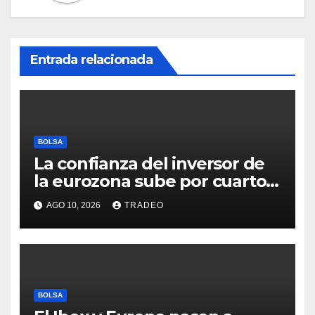
Entrada relacionada
BOLSA
La confianza del inversor de
la eurozona sube por cuarto
mes y se vuelve positiva en
AGO 10, 2026
TRADEO
agosto
BOLSA