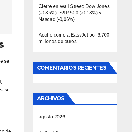
Cierre en Wall Street: Dow Jones
(-0,85%). S&P 500 (-0,18%) y
Nasdaq (-0,06%)
Apollo compra EasyJet por 6.700
s
millones de euros
ue se
COMENTARIOS RECIENTES
,
ya se
ARCHIVOS
agosto 2026
ado de