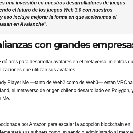
s una inversión en nuestros desarrolladores de juegos
endo el futuro de los juegos Web 3.0 con nuestros
 ​​eso incluye mejorar la forma en que aceleramos el
 basan en Avalanche”.
alianzas con grandes empresa
 dólares para desarrollar avatares en el metaverso, mientras q
icaciones que utilizan sus avatares.
 Ready Player Me —tanto de Web2 como de Web3— están VRChat
nd, el metaverso de origen chileno desarrollado en Polygon, 
r Me.
eccionada por Amazon para escalar la adopción blockchain en
plementará sus subnets como un servicio administrado al merc