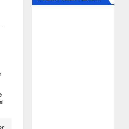
r
 y
el
or