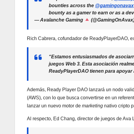
bounties across the
@gamingonavax
bounty as a gamer to earn or as a dev
— Avalanche Gaming
(@GamingOnAvax
Rich Cabrera, cofundador de ReadyPlayerDAO, ex
“Estamos entusiasmados de asociarno
juegos Web 3. Esta asociación real
ReadyPlayerDAO tienen para apoyar a
Además, Ready Player DAO lanzará un nodo valid
(AWS), con lo que busca convertirse en un referent
lanzar un nuevo motor de
marketing
nativo cripto
Al respecto, Ed Chang, director de juegos de Ava L