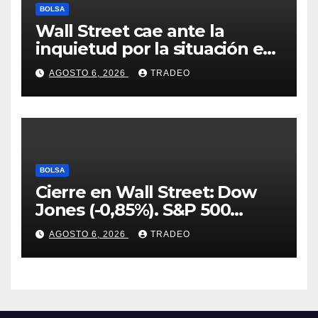
BOLSA
Wall Street cae ante la
inquietud por la situación en
Ormuz
AGOSTO 6, 2026
TRADEO
BOLSA
Cierre en Wall Street: Dow
Jones (-0,85%). S&P 500
(-0,18%) y Nasdaq (-0,06%)
AGOSTO 6, 2026
TRADEO