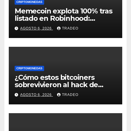
CRIPTOMONEDAS
Memecoin explota 100% tras
listado en Robinhood:
conoce los detalles
AGOSTO 6, 2026
TRADEO
CRIPTOMONEDAS
¿Cómo estos bitcoiners
sobrevivieron al hack de
Coldcard? Un analista
AGOSTO 6, 2026
TRADEO
comparte consejos clave