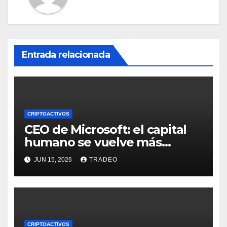
Entrada relacionada
CRIPTOACTIVOS
CEO de Microsoft: el capital
humano se vuelve más
valioso a medida que crece la
JUN 15, 2026
TRADEO
IA
CRIPTOACTIVOS