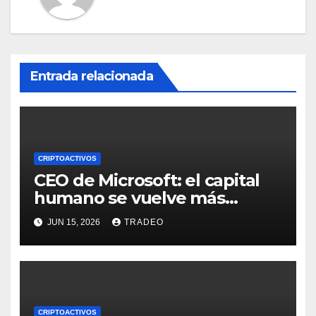
Entrada relacionada
CRIPTOACTIVOS
CEO de Microsoft: el capital
humano se vuelve más
valioso a medida que crece la
JUN 15, 2026
TRADEO
IA
CRIPTOACTIVOS