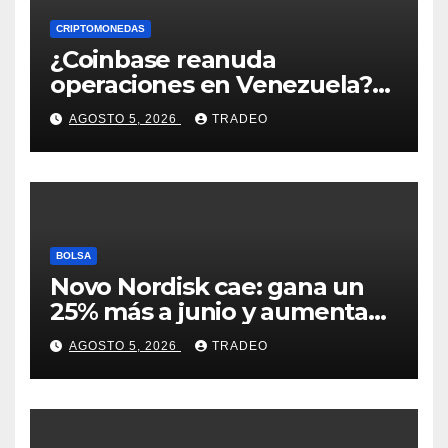
CRIPTOMONEDAS
¿Coinbase reanuda
operaciones en Venezuela?
Post críptico enciende el
AGOSTO 5, 2026
TRADEO
debate
BOLSA
Novo Nordisk cae: gana un
25% más a junio y aumenta
previsiones, pero no
AGOSTO 5, 2026
TRADEO
convence