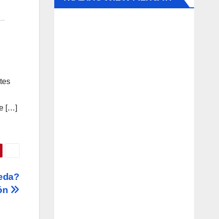
ntes
e […]
eda?
ión