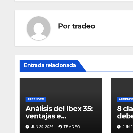
entradas
Por
tradeo
Entrada relacionada
APRENDER
APREND
Análisis del Ibex 35:
8 cl
ventajas e
debe
inconvenientes de
llega
JUN 29, 2026
TRADEO
JUN 2
invertir en él
de é