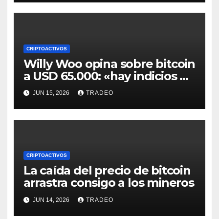
CRIPTOACTIVOS
Willy Woo opina sobre bitcoin
a USD 65.000: «hay indicios de
posible divergencia alcista»
JUN 15, 2026
TRADEO
CRIPTOACTIVOS
La caída del precio de bitcoin
arrastra consigo a los mineros
JUN 14, 2026
TRADEO