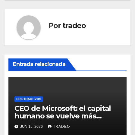
Por
tradeo
Entrada relacionada
CRIPTOACTIVOS
CEO de Microsoft: el capital
humano se vuelve más
valioso a medida que crece la
JUN 15, 2026
TRADEO
IA