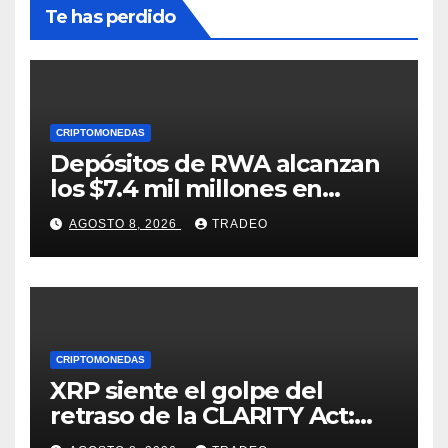
Te has perdido
CRIPTOMONEDAS
Depósitos de RWA alcanzan
los $7.4 mil millones en
medio de la caída de DeFi
AGOSTO 8, 2026
TRADEO
CRIPTOMONEDAS
XRP siente el golpe del
retraso de la CLARITY Act:
¿Podrá mantenerse por