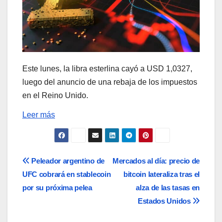
Este lunes, la libra esterlina cayó a USD 1,0327,
luego del anuncio de una rebaja de los impuestos
en el Reino Unido.
Leer más
Navegación
Peleador argentino de
Mercados al día: precio de
UFC cobrará en stablecoin
bitcoin lateraliza tras el
de
por su próxima pelea
alza de las tasas en
entradas
Estados Unidos