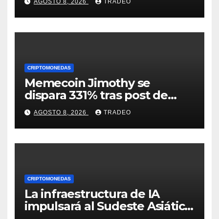
AGOSTO 8, 2026
TRADEO
encima de $1?
CRIPTOMONEDAS
Memecoin Jimothy se
dispara 331% tras post de
Elon Musk sobre un
AGOSTO 8, 2026
TRADEO
mapache
CRIPTOMONEDAS
La infraestructura de IA
impulsará al Sudeste Asiático,
destaca United Overseas