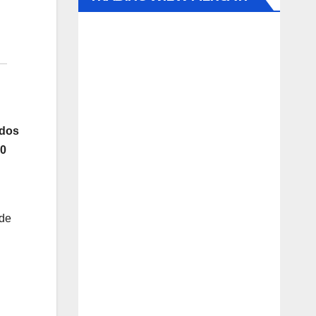
ados
00
 de