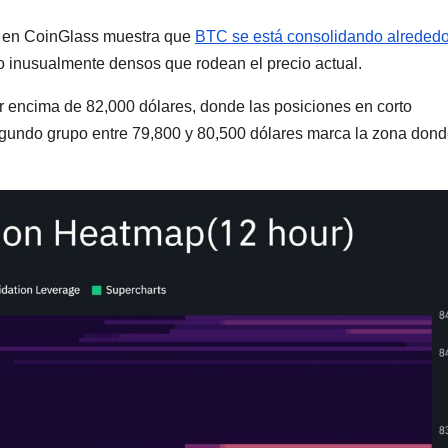
as en CoinGlass muestra que
BTC se está consolidando alrededo
 inusualmente densos que rodean el precio actual.
or encima de 82,000 dólares, donde las posiciones en corto
gundo grupo entre 79,800 y 80,500 dólares marca la zona dond