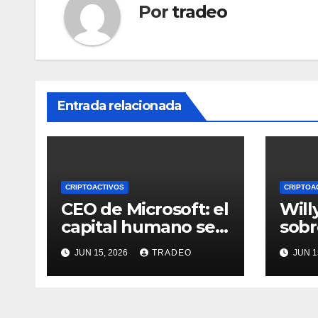
Por
tradeo
Entrada relacionada
CRIPTOACTIVOS
CRIPTOA
CEO de Microsoft: el
Will
capital humano se
sobr
vuelve más valioso
65.0
JUN 15, 2026
TRADEO
JUN 1
a medida que crece
de p
la IA
dive