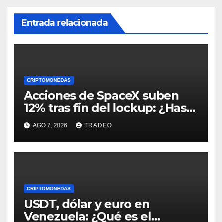
Entrada relacionada
CRIPTOMONEDAS
Acciones de SpaceX suben
12% tras fin del lockup: ¿Hasta
dónde podrían llegar en
AGO 7, 2026
TRADEO
agosto?
CRIPTOMONEDAS
USDT, dólar y euro en
Venezuela: ¿Qué es el