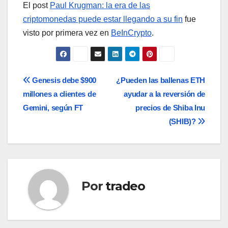
El post
Paul Krugman: la era de las
criptomonedas puede estar llegando a su fin
fue
visto por primera vez en
BeInCrypto
.
Navegación
Genesis debe $900
¿Pueden las ballenas ETH
millones a clientes de
ayudar a la reversión de
de
Gemini, según FT
precios de Shiba Inu
entradas
(SHIB)?
Por
tradeo