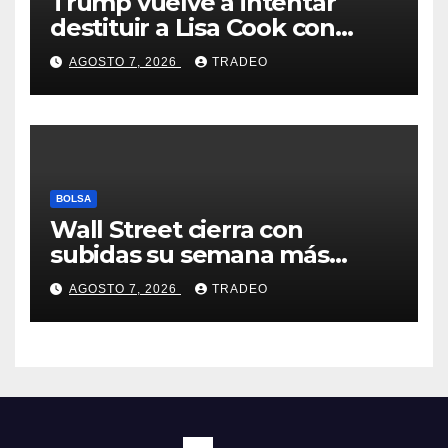
Trump vuelve a intentar
destituir a Lisa Cook con
acusaciones de fraude
AGOSTO 7, 2026
TRADEO
hipotecario
BOLSA
Wall Street cierra con
subidas su semana más
alcista desde abril
AGOSTO 7, 2026
TRADEO