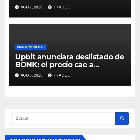
fenómeno “Rockets and
AGO 7, 2026
TRADEO
Feathers”?
CRIPTOMONEDAS
Upbit anunciara deslistado de
BONK: el precio cae a
mínimos 3 años
AGO 7, 2026
TRADEO