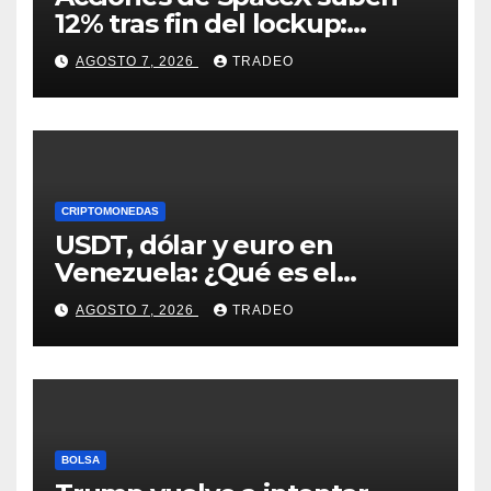
12% tras fin del lockup:
¿Hasta dónde podrían llegar
AGOSTO 7, 2026
TRADEO
en agosto?
CRIPTOMONEDAS
USDT, dólar y euro en
Venezuela: ¿Qué es el
fenómeno “Rockets and
AGOSTO 7, 2026
TRADEO
Feathers”?
BOLSA