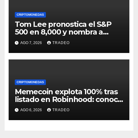
CRIPTOMONEDAS
Tom Lee pronostica el S&P
500 en 8,000 y nombra a
Ethereum como el próximo
AGO 7, 2026
TRADEO
líder del rally
CRIPTOMONEDAS
Memecoin explota 100% tras
listado en Robinhood: conoce
los detalles
AGO 6, 2026
TRADEO