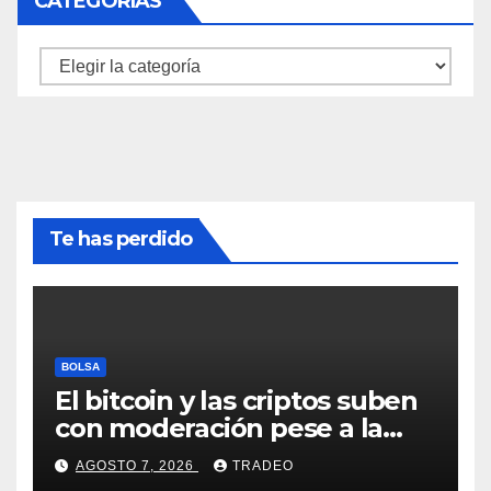
CATEGORÍAS
Categorías
Te has perdido
BOLSA
El bitcoin y las criptos suben
con moderación pese a la
incertidumbre en Oriente
AGOSTO 7, 2026
TRADEO
Medio