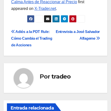
Calma Antes de Reaccionar al Precio
first
appeared on
X-Trader.net
.
Navegación
Adiós a la PDT Rule:
Entrevista a José Salvador
Cómo Cambia el Trading
Alfageme
de
de Acciones
entradas
Por
tradeo
Entrada relacionada