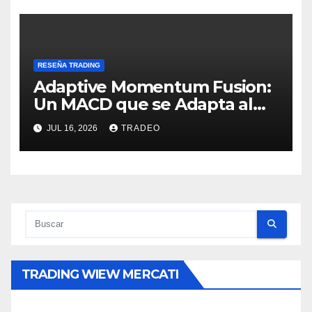
RESEÑA TRADING
Adaptive Momentum Fusion:
Un MACD que se Adapta al
Mercado
JUL 16, 2026
TRADEO
TRADING WIEW MERCATI