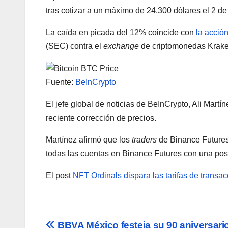
tras cotizar a un máximo de 24,300 dólares el 2 de 
La caída en picada del 12% coincide con
la acció
(SEC) contra el
exchange
de criptomonedas Krake
Fuente:
BeInCrypto
El jefe global de noticias de BeInCrypto, Ali Mart
reciente corrección de precios.
Martínez afirmó que los
traders
de Binance Future
todas las cuentas en Binance Futures con una posi
El post
NFT Ordinals dispara las tarifas de transac
BBVA México festeja su 90 aniversari