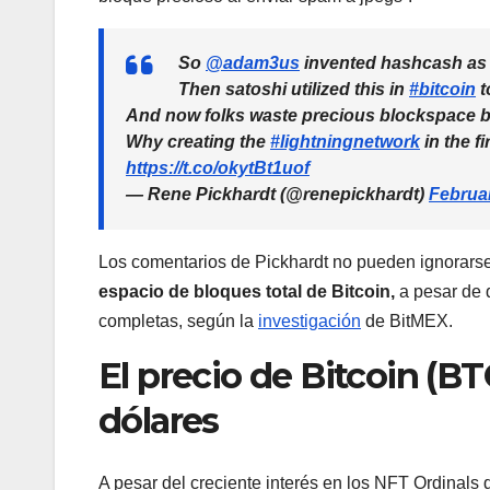
So
@adam3us
invented hashcash as
Then satoshi utilized this in
#bitcoin
t
And now folks waste precious blockspace 
Why creating the
#lightningnetwork
in the fi
https://t.co/okytBt1uof
— Rene Pickhardt (@renepickhardt)
Februar
Los comentarios de Pickhardt no pueden ignorars
espacio de bloques total de Bitcoin,
a pesar de 
completas, según la
investigación
de BitMEX.
El precio de Bitcoin (BT
dólares
A pesar del creciente interés en los NFT Ordinals 