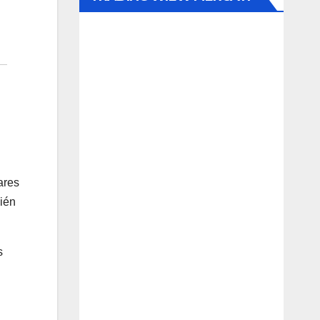
ares
ién
s