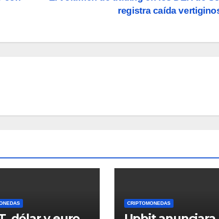
registra caída vertigin
ONEDAS
CRIPTOMONEDAS
, dólar y euro
Upbit anunciara